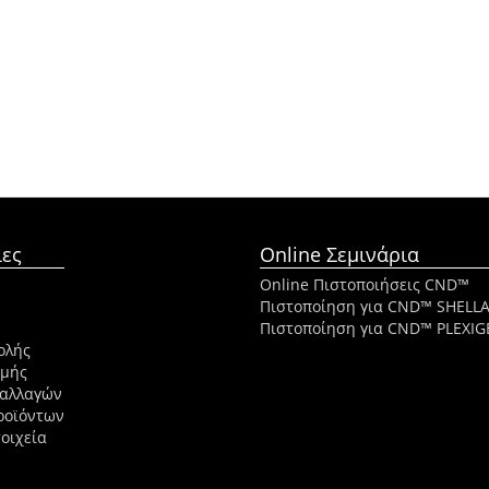
ες
Online Σεμινάρια
Online Πιστοποιήσεις CND™
Πιστοποίηση για CND™ SHELL
Πιστοποίηση για CND™ PLEXIG
ολής
ωμής
ναλλαγών
ροϊόντων
οιχεία