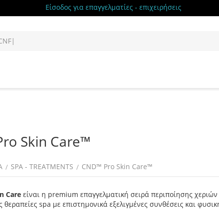
Είσοδος για επαγγελματίες - επιχειρήσεις
ro Skin Care™
Α
SPA - TREATMENTS
CND™ Pro Skin Care™
/
/
n Care
είναι η premium επαγγελματική σειρά περιποίησης χεριών 
 θεραπείες spa με επιστημονικά εξελιγμένες συνθέσεις και φυσι