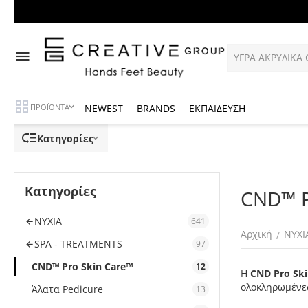
NEWEST
BRANDS
ΕΚΠΑΙΔΕΥΣΗ
ΠΡΟΪΟΝΤΑ
Κατηγορίες
Κατηγορίες
CND™ P
ΝΥΧΙΑ
641
Αρχική
ΝΥΧΙ
/
SPA - TREATMENTS
97
CND™ Pro Skin Care™
12
Η
CND Pro Ski
ολοκληρωμένες
Άλατα Pedicure
13