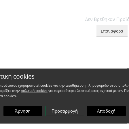
Δεν Βρέθηκαν Προϊ
Επαναφορά
τική cookies
 ιστότοπος χρησιμοποιεί cookies για την αποθήκευση πληροφοριών στον υπολο
ατρέξτε στην
πολιτική cookies
για περισσότερες λεπτομέρειες σχετικά με την Πο
τα cookies.
Άρνηση
Προσαρμογή
Αποδοχή