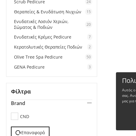
Scrub Pedicure
24
Θεραπείες & Ενυδάτωση Νυχιών
15
Ενυδατικές Λοσιόν Χεριών,
20
Σώματος & Ποδιών
Ενυδατικές Κρέμες Pedicure
7
Κερατολυτικές Θεραπείες Ποδιών
2
Olive Tree Spa Pedicure
50
GENA Pedicure
3
Πολι
Αυτός ο
Φίλτρα
σας. Αν
μας για 
Brand
CND
Επαναφορά