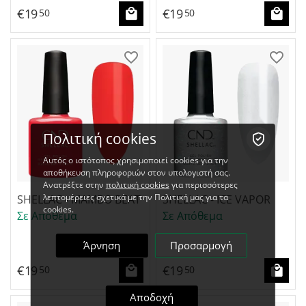
€
19
€
19
50
50
Πολιτική cookies
Αυτός ο ιστότοπος χρησιμοποιεί cookies για την
αποθήκευση πληροφοριών στον υπολογιστή σας.
Ανατρέξτε στην
πολιτική cookies
για περισσότερες
λεπτομέρειες σχετικά με την Πολιτική μας για τα
SHELLAC - MAMBO BEAT
SHELLAC - ICE VAPOR
cookies.
Σε Απόθεμα
Σε Απόθεμα
Άρνηση
Προσαρμογή
€
19
€
19
50
50
Αποδοχή