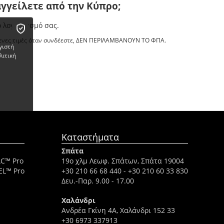
γγείλετε από την Κύπρο;
 λογαριασμό σας.
νες τιμές όταν συνδέεστε, ΔΕΝ ΠΕΡΙΛΑΜΒΑΝΟΥΝ ΤΟ ΦΠΑ.
γιστή
λιτική
Καταστήματα
Σπάτα
AC™ Pro
19ο χλμ Λεωφ. Σπάτων, Σπάτα 19004
EL™ Pro
+30 210 66 68 440
-
+30 210 60 33 830
Δευ.-Παρ. 9.00 - 17.00
Χαλάνδρι
Ανδρέα Γκίνη 4A, Χαλάνδρι 152 33
+30 6973 337913