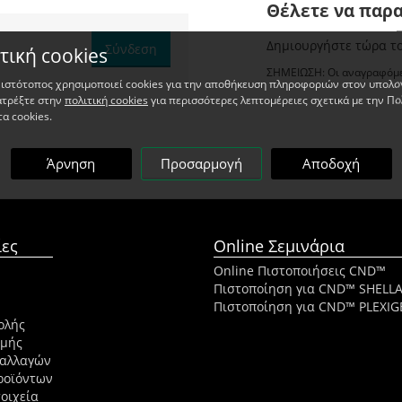
Θέλετε να παρα
Δημιουργήστε τώρα το
Σύνδεση
τική cookies
ΣΗΜΕΙΩΣΗ: Οι αναγραφόμε
 ιστότοπος χρησιμοποιεί cookies για την αποθήκευση πληροφοριών στον υπολο
ατρέξτε στην
πολιτική cookies
για περισσότερες λεπτομέρειες σχετικά με την Πο
τα cookies.
Άρνηση
Προσαρμογή
Αποδοχή
ες
Online Σεμινάρια
Online Πιστοποιήσεις CND™
Πιστοποίηση για CND™ SHELL
Πιστοποίηση για CND™ PLEXIG
ολής
ωμής
ναλλαγών
ροϊόντων
οιχεία