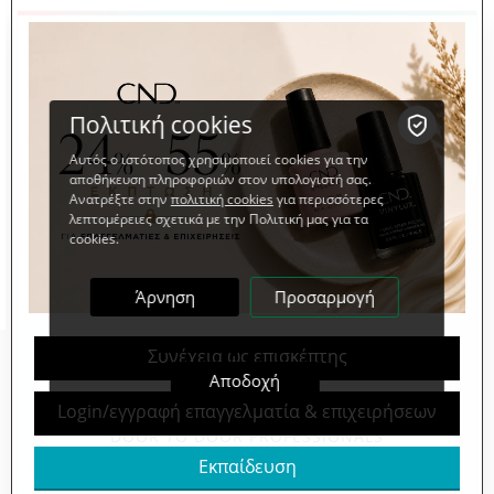
ΓΙΑΤΙ ΝΑ ΕΠΙΛΕΞΕΤΕ ΤΟ
CREATIVEGROUP.GR
Πολιτική cookies
Αυτός ο ιστότοπος χρησιμοποιεί cookies για την
αποθήκευση πληροφοριών στον υπολογιστή σας.
2.000+
Ανατρέξτε στην
πολιτική cookies
για περισσότερες
λεπτομέρειες σχετικά με την Πολιτική μας για τα
cookies.
BEAUTY & NAIL SALONS
Άρνηση
Προσαρμογή
Συνέχεια ως επισκέπτης
10.000+
Αποδοχή
Login/εγγραφή επαγγελματία & επιχειρήσεων
DOOR TO DOOR PROFESSIONALS
Εκπαίδευση