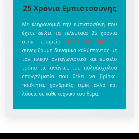
25 Χρόνια Εμπιστοσύνης
Με κληρονομιά την εμπιστοσύνη που
έχετε δείξει τα τελευταία 25 χρόνια
στην εταιρεία
CREATIVE GROUP
,
συνεχίζουμε δυναμικά καλύπτοντας με
τον πλέον ανταγωνιστικό και εύκολο
τρόπο τις ανάγκες του πολυάσχολου
επαγγελματία που θέλει να βρίσκει
ποιότητα, χονδρικές τιμές αλλά και
λύσεις σε κάθε τεχνικό του θέμα.