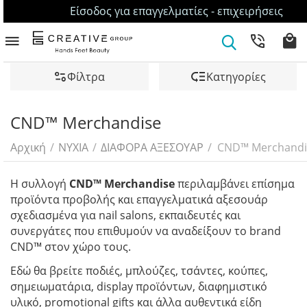
Είσοδος για επαγγελματίες - επιχειρήσεις
Φίλτρα
Κατηγορίες
CND™ Merchandise
Αρχική
/
ΝΥΧΙΑ
/
ΔΙΑΦΟΡΑ ΑΞΕΣΟΥΑΡ
/
CND™ Merchandi
Η συλλογή
CND™ Merchandise
περιλαμβάνει επίσημα
προϊόντα προβολής και επαγγελματικά αξεσουάρ
σχεδιασμένα για nail salons, εκπαιδευτές και
συνεργάτες που επιθυμούν να αναδείξουν το brand
CND™ στον χώρο τους.
Εδώ θα βρείτε ποδιές, μπλούζες, τσάντες, κούπες,
σημειωματάρια, display προϊόντων, διαφημιστικό
υλικό, promotional gifts και άλλα αυθεντικά είδη