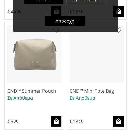
€
45
€
18
00
00
Αποδοχή
CND™ Summer Pouch
CND™ Mini Tote Bag
Σε Απόθεμα
Σε Απόθεμα
€
9
€
13
90
90