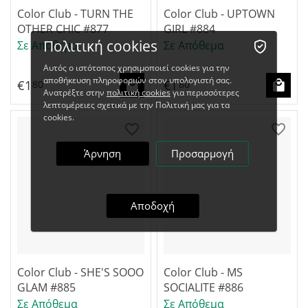
Color Club - TURN THE
Color Club - UPTOWN
OTHER CHIC #877
GIRL #884
Πολιτική cookies
Σε Απόθεμα
Σε Απόθεμα
Αυτός ο ιστότοπος χρησιμοποιεί cookies για την
αποθήκευση πληροφοριών στον υπολογιστή σας.
€
1
€
1
80
80
Ανατρέξτε στην
πολιτική cookies
για περισσότερες
λεπτομέρειες σχετικά με την Πολιτική μας για τα
cookies.
Άρνηση
Προσαρμογή
Αποδοχή
Color Club - SHE'S SOOO
Color Club - MS
GLAM #885
SOCIALITE #886
Σε Απόθεμα
Σε Απόθεμα