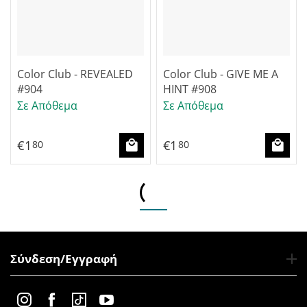
Color Club - REVEALED
Color Club - GIVE ME A
#904
HINT #908
Σε Απόθεμα
Σε Απόθεμα
€
1
€
1
80
80
Σύνδεση/Εγγραφή