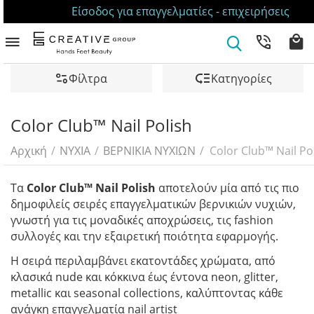
Είσοδος για επαγγελματίες - επιχειρήσεις
Φίλτρα
Κατηγορίες
Color Club™ Nail Polish
Αρχική
/
ΝΥΧΙΑ
/
ΒΕΡΝΙΚΙΑ ΝΥΧΙΩΝ
/
Color Club™ Nail Po
Τα
Color Club™ Nail Polish
αποτελούν μία από τις πιο
δημοφιλείς σειρές επαγγελματικών βερνικιών νυχιών,
γνωστή για τις μοναδικές αποχρώσεις, τις fashion
συλλογές και την εξαιρετική ποιότητα εφαρμογής.
Η σειρά περιλαμβάνει εκατοντάδες χρώματα, από
κλασικά nude και κόκκινα έως έντονα neon, glitter,
metallic και seasonal collections, καλύπτοντας κάθε
ανάγκη επαγγελματία nail artist