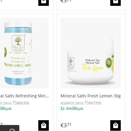
€
3
07
71
al Salts Refreshing Mint
Mineral Salts Fresh Lemon 30g
g
866306
867350
Σ (SKU):
ΚΩΔΙΚΟΣ (SKU):
όθεμα
Σε Απόθεμα
€
3
07
71