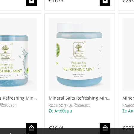
€
16
€
29
74
s Refreshing Mint
Mineral Salts Refreshing Mint
Miner
500g
1100
866304
866305
ΚΩΔΙΚΟΣ (SKU):
ΚΩΔΙΚΟ
Σε Απόθεμα
Σε Απ
€
16
€
29
74