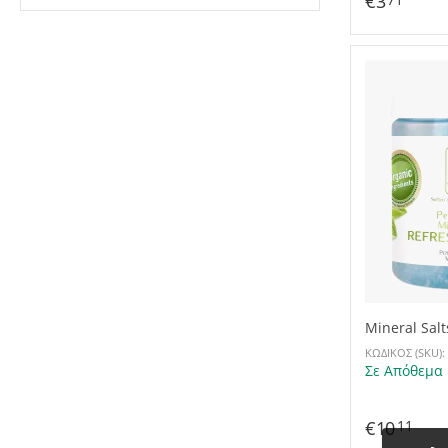
€
3
71
Mineral Salt
250g
ΚΩΔΙΚΟΣ (SKU):
Σε Απόθεμα
€
10
11