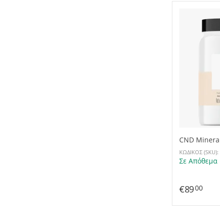
CND Mineral
(FEET)
ΚΩΔΙΚΟΣ (SKU):
Σε Απόθεμα
€
89
00