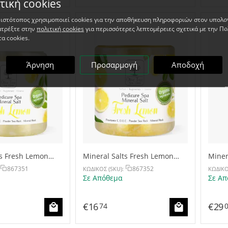
τική cookies
 ιστότοπος χρησιμοποιεί cookies για την αποθήκευση πληροφοριών στον υπολο
ατρέξτε στην
πολιτική cookies
για περισσότερες λεπτομέρειες σχετικά με την Πο
τα cookies.
Άρνηση
Προσαρμογή
Αποδοχή
ts Fresh Lemon
Mineral Salts Fresh Lemon
Miner
500g
1100
867351
867352
ΚΩΔΙΚΟΣ (SKU):
ΚΩΔΙΚΟ
Σε Απόθεμα
Σε Απ
€
16
€
29
74