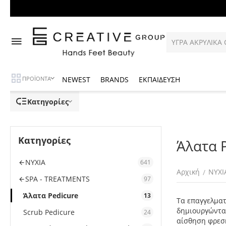
NEWEST
BRANDS
ΕΚΠΑΙΔΕΥΣΗ
ΠΡΟΪΟΝΤΑ
Κατηγορίες
Κατηγορίες
Άλατα 
ΝΥΧΙΑ
641
Αρχική
ΝΥΧΙ
/
SPA - TREATMENTS
97
Άλατα Pedicure
13
Τα επαγγελματ
δημιουργώντας
Scrub Pedicure
24
αίσθηση φρεσκ