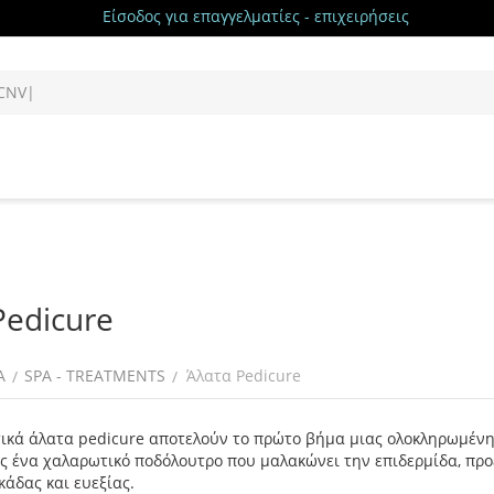
Είσοδος για επαγγελματίες - επιχειρήσεις
Pedicure
Α
SPA - TREATMENTS
Άλατα Pedicure
/
/
ικά άλατα pedicure αποτελούν το πρώτο βήμα μιας ολοκληρωμένης
 ένα χαλαρωτικό ποδόλουτρο που μαλακώνει την επιδερμίδα, προετ
άδας και ευεξίας.