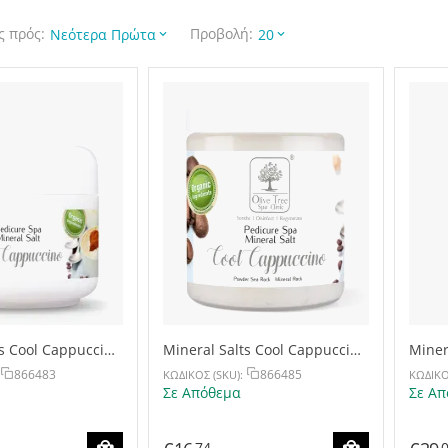
 πρός:
Προβολή:
Νεότερα Πρώτα
20
ts Cool Cappuccino
Mineral Salts Cool Cappuccino
Miner
500g
1100
866483
866485
ΚΩΔΙΚΟΣ (SKU):
ΚΩΔΙΚΟ
Σε Απόθεμα
Σε Απ