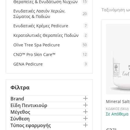
Θεραπείες & Ενυδάτωση Νυχιών
15
Ταξινόμηση ως
Ενυδατικές Λοσιόν Χεριών,
20
Σώματος & Ποδιών
Ενυδατικές Κρέμες Pedicure
7
Κερατολυτικές Θεραπείες Ποδιών
2
Olive Tree Spa Pedicure
50
CND™ Pro Skin Care™
12
GENA Pedicure
3
Φίλτρα
Brand
Mineral Sal
Είδη Πεντικιούρ
30g
ΚΩΔΙΚΟΣ (SKU):
Μέγεθος
Σε Απόθεμα
Σύνθεση
Τύπος εφαρμογής