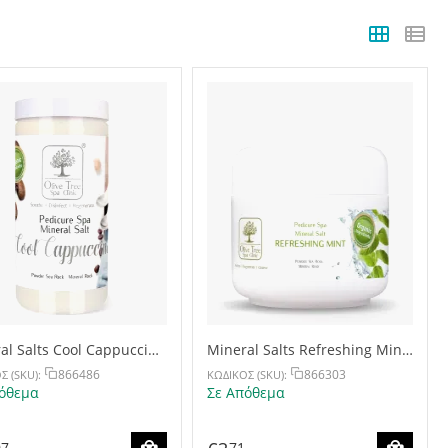
al Salts Cool Cappuccino
Mineral Salts Refreshing Mint
g
30g
866486
866303
Σ (SKU):
ΚΩΔΙΚΟΣ (SKU):
όθεμα
Σε Απόθεμα