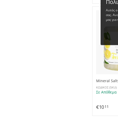
Πολι
Αυτός ο
σας. Αν
μας για 
Mineral Sal
250g
ΚΩΔΙΚΟΣ (SKU):
Σε Απόθεμα
€
10
11