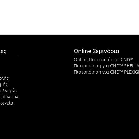
ες
Online Σεμινάρια
Online Πιστοποιήσεις CND™
Πιστοποίηση για CND™ SHELL
Πιστοποίηση για CND™ PLEXIG
ολής
ωμής
ναλλαγών
ροϊόντων
οιχεία