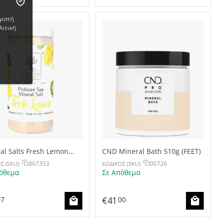
γιστή
λιτική
al Salts Fresh Lemon
CND Mineral Bath 510g (FEET)
g
867353
00726
Σ (SKU):
ΚΩΔΙΚΟΣ (SKU):
όθεμα
Σε Απόθεμα
€
41
07
00