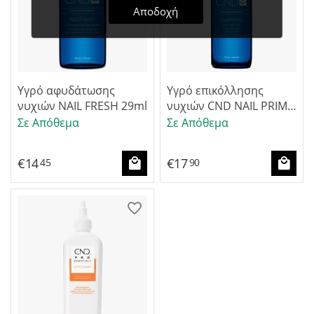
Αποδοχή
Υγρό αφυδάτωσης
Υγρό επικόλλησης
νυχιών NAIL FRESH 29ml
νυχιών CND NAIL PRIME
15ml (primer)
Σε Απόθεμα
Σε Απόθεμα
€
14
€
17
45
90