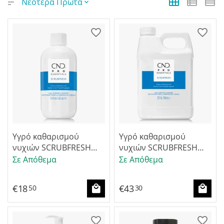
Νεότερα Πρώτα
Υγρό καθαρισμού
Υγρό καθαρισμού
νυχιών SCRUBFRESH
νυχιών SCRUBFRESH
222ml
946ml
Σε Απόθεμα
Σε Απόθεμα
€
18
€
43
50
30