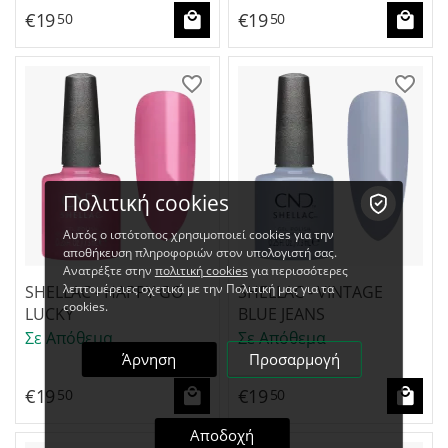
€
19
€
19
50
50
Πολιτική cookies
Αυτός ο ιστότοπος χρησιμοποιεί cookies για την
αποθήκευση πληροφοριών στον υπολογιστή σας.
Ανατρέξτε στην
πολιτική cookies
για περισσότερες
λεπτομέρειες σχετικά με την Πολιτική μας για τα
SHELLAC - HAPPY GO
SHELLAC - VINTAGE
cookies.
LUCKY
BLUE JEANS
Σε Απόθεμα
Σε Απόθεμα
Άρνηση
Προσαρμογή
€
19
€
19
50
50
Αποδοχή