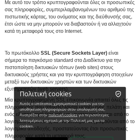
Με αυτό τον τρόπο κρυπτογραφούνται όλες οι προσωπικές
σας πληροφορίες, συμπεριλαμβανομένων του αριθμού της
πιστωτικής κάρτας, του ονόματος και της διεύθυνσής σας,
έτσι ώστε να μην μπορούν να διαβαστούν ή να αλλαχτούν
κατά τη μεταφορά τους στο Internet.
Το πρωτόκολλο
SSL (Secure Sockets Layer)
είναι
σήμερα το παγκόσμιο standard στο Διαδίκτυο για την
πιστοποίηση δικτυακών τόπων (web sites) στους
δικτυακούς χρήστες και για την κρυπτογράφηση στοιχείων
μεταξύ των δικτυακών χρηστών και των δικτυακών
εξυπηρετητών (web servers).
Πολιτική cookies
Μία κρυπτογραφημένη SSL επικοινωνία απαιτεί όλες τις
Αυτός ο ιστότοπος χρησιμοποιεί cookies για την
πληροφορίες που αποστέλλονται μεταξύ ενός πελάτη και
αποθήκευση πληροφοριών στον υπολογιστή σας.
ενός εξυπηρετητή (server), να κρυπτογραφούνται από το
Ανατρέξτε στην
πολιτική cookies
για περισσότερες
λεπτομέρειες σχετικά με την Πολιτική μας για τα
λογισμικό αποστολής και να αποκρυπτογραφούνται από το
cookies.
λογισμικό αποδοχής, προστατεύοντας έτσι προσωπικές
πληροφορίες κατά τη μεταφορά τους.