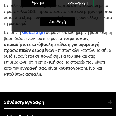
Άρνηση
Προσαρμογή
Επιπλέον, όλες οι πληροφορίες που αποστέλλονται με το
πρωτόκολλο SSL, προστατεύονται από ένα μηχανισμό που
αυτόματα εξακριβώνει εάν τα δεδομένα έχουν αλλαχτεί κατά
Αποδοχή
τη μεταφορά.
Επίσης η
Global Sign
σαρώνει σε καθημερινή βάση όλη τη
βάση δεδομένων του site μας,
αποτρέποντας
οποιαδήποτε κακόβουλη επίθεση για υφαρπαγή
προσωπικών δεδομένων
- πιστωτικών καρτών. Το σήμα
αυτό εμφανίζεται σε πολλά σημεία του site και σας
επιβεβαιώνει ότι η επισκεψή σας, τα στοιχεία που δίνετε
κατά την
εγγραφή σας, είναι κρυπτογραφημένα και
απολύτως ασφαλή.
Σύνδεση/Εγγραφή