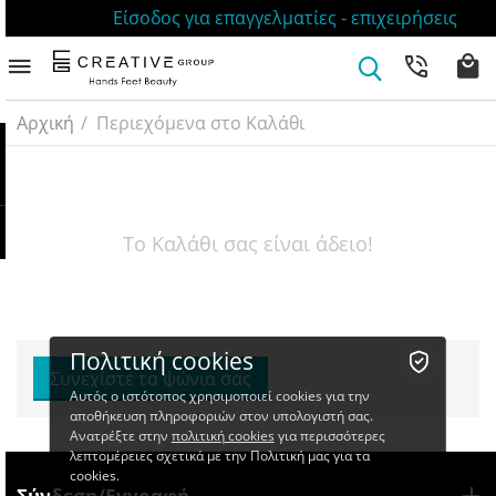
Είσοδος για επαγγελματίες - επιχειρήσεις
Αρχική
/
Περιεχόμενα στο Καλάθι
Το Καλάθι σας είναι άδειο!
Πολιτική cookies
Συνεχίστε τα ψώνια σας
Αυτός ο ιστότοπος χρησιμοποιεί cookies για την
αποθήκευση πληροφοριών στον υπολογιστή σας.
Ανατρέξτε στην
πολιτική cookies
για περισσότερες
λεπτομέρειες σχετικά με την Πολιτική μας για τα
cookies.
Σύνδεση/Εγγραφή