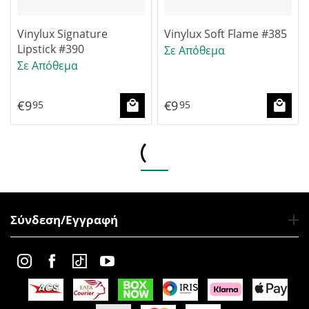
Vinylux Signature
Vinylux Soft Flame #385
Lipstick #390
Σε Απόθεμα
Σε Απόθεμα
€
9
€
9
95
95
Σύνδεση/Εγγραφή