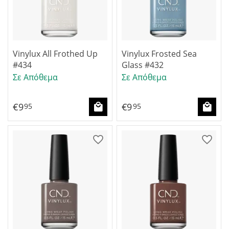
Vinylux All Frothed Up
Vinylux Frosted Sea
#434
Glass #432
Σε Απόθεμα
Σε Απόθεμα
€
9
€
9
95
95