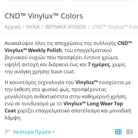
CND™ Vinylux™ Colors
Αρχική
/
ΝΥΧΙΑ
/
ΒΕΡΝΙΚΙΑ ΝΥΧΙΩΝ
/
CND™ Vinylux™ Col
Ανακαλύψτε όλες τις αποχρώσεις της συλλογής
CND™
Vinylux™ Weekly Polish
, του επαγγελματικού
βερνικιού νυχιών που προσφέρει έντονο χρώμα,
υψηλή αντοχή και διάρκεια έως και
7 ημέρες
, χωρίς
την ανάγκη χρήσης base coat.
Η καινοτόμος τεχνολογία του
Vinylux™
ενισχύεται με
την έκθεση στο φυσικό φως, προσφέροντας
μεγαλύτερη ανθεκτικότητα στην καθημερινή χρήση,
ενώ σε συνδυασμό με το
Vinylux™ Long Wear Top
Coat
χαρίζει επαγγελματικό αποτέλεσμα και μοναδική
λάμψη.
Νεότερα Πρώτα