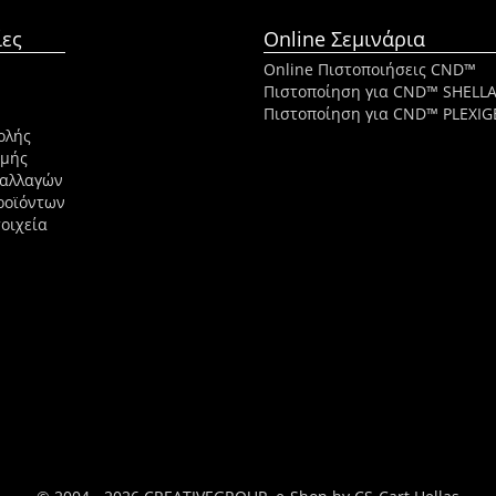
ες
Online Σεμινάρια
Online Πιστοποιήσεις CND™
Πιστοποίηση για CND™ SHELL
Πιστοποίηση για CND™ PLEXIG
ολής
ωμής
ναλλαγών
ροϊόντων
οιχεία