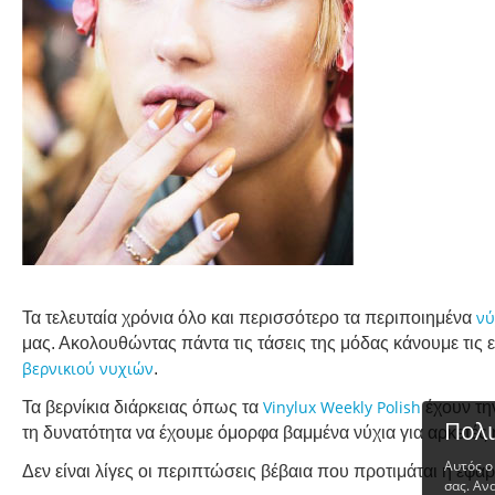
νύ
Τα τελευταία χρόνια όλο και περισσότερο τα περιποιημένα
μας. Ακολουθώντας πάντα τις τάσεις της μόδας κάνουμε τις
βερνικιού νυχιών
.
Vinylux Weekly Polish
Τα βερνίκια διάρκειας όπως τα
έχουν τη
Πολι
τη δυνατότητα να έχουμε όμορφα βαμμένα νύχια για αρκετές 
Αυτός ο
Δεν είναι λίγες οι περιπτώσεις βέβαια που προτιμάται η εφ
σας. Αν