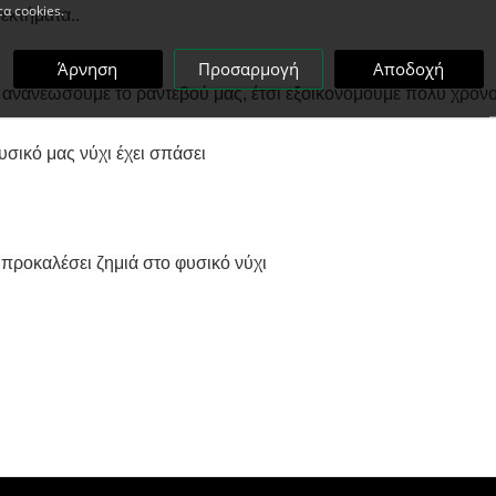
τα cookies.
εκτήματα..
Άρνηση
Προσαρμογή
Αποδοχή
α ανανεώσουμε το ραντεβού μας, έτσι εξοικονομούμε πολύ χρόν
σικό μας νύχι έχει σπάσει
 προκαλέσει ζημιά στο φυσικό νύχι