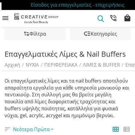
Είσοδος για επαγγελματίες - επιχειρήσεις
Φίλτρα
Κατηγορίες
Επαγγελματικές Λίμες & Nail Buffers
Αρχική
/
ΝΥΧΙΑ
/
ΠΕΡΙΦΕΡΕΙΑΚΑ
/
ΛΙΜΕΣ & BUFFER
/
Επαγ
Οι επαγγελματικές λίμες και τα nail buffers αποτελούν
απαραίτητα εργαλεία για κάθε υπηρεσία μανικιούρ και
πεντικιούρ. Στη συλλογή μας θα βρείτε μεγάλη
ποικιλία από λίμες διαφορετικής τραχύτητας και
buffers υψηλής ποιότητας, κατάλληλα για φυσικά
νύχια, gel, acrylic, acrygel και ημιμόνιμο βερνίκι.
Νεότερα Πρώτα