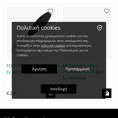
Πολιτική cookies
Αυτός ο ιστότοπος χρησιμοποιεί cookies για την
αποθήκευση πληροφοριών στον υπολογιστή σας.
Ανατρέξτε στην
πολιτική cookies
για περισσότερες
λεπτομέρειες σχετικά με την Πολιτική μας για τα
cookies.
FOOT FILE
ΜΕΤΑΛΛΙΚΗ ΛΙΜΑ
Άρνηση
Προσαρμογή
PEDICURE 80/150grit
Σε Απόθεμα
Σε Απόθεμα
Αποδοχή
€
2
€
15
20
00