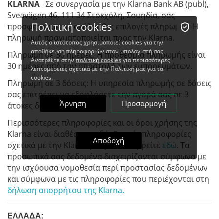
KLARNA
Σε συνεργασία με την Klarna Bank AB (publ),
Sveavägen 46, 111 34 Στοκχόλη, Σουηδία, σας
Πολιτική cookies
προσφέρουμε τις ακόλουθες επιλογές πληρωμής. Η
πληρωμή πραγματοποιείται προς την Klarna.
Αυτός ο ιστότοπος χρησιμοποιεί cookies για την
αποθήκευση πληροφοριών στον υπολογιστή σας.
Πληρωμή σε 30 ημέρες: Η προθεσμία πληρωμής είναι
Ανατρέξτε στην
πολιτική cookies
για περισσότερες
30 ημέρες από την αποστολή των εμπορευμάτων.
λεπτομέρειες σχετικά με την Πολιτική μας για τα
cookies.
Πληρωμή σε 3 δόσεις: Η υπηρεσία πληρωμής σε δόσεις
σας επιτρέπει να εξοφλήσετε την αγορά σας σε 3
Άρνηση
Προσαρμογή
άτοκες δόσεις.
Περισσότερες πληροφορίες και οι όροι χρήσης της
Klarna είναι διαθέσιμες εδώ. Γενικές πληροφορίες
Αποδοχή
σχετικά με την Klarna μπορείτε να βρείτε
εδώ
. Τα
προσωπικά σας δεδομένα διαχειρίζονται σύμφωνα με
την ισχύουσα νομοθεσία περί προστασίας δεδομένων
και σύμφωνα με τις πληροφορίες που περιέχονται στη
δήλωση απορρήτου της Klarna.
ΕΛΛΑΔΑ: