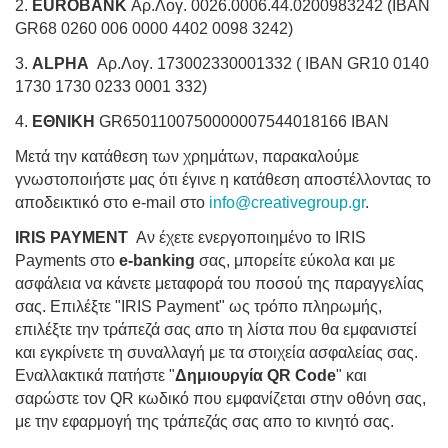
2.
EUROBANK
Αρ.Λογ. 0026.0006.44.0200983242 (IBAN
GR68 0260 006 0000 4402 0098 3242)
3.
ALPHA
Αρ.Λογ. 173002330001332 ( IBAN GR10 0140
1730 1730 0233 0001 332)
4.
ΕΘΝΙΚΗ
GR6501100750000007544018166 IBAN
Μετά την κατάθεση των χρημάτων, παρακαλούμε
γνωστοποιήστε μας ότι έγινε η κατάθεση αποστέλλοντας το
αποδεικτικό στο e-mail στο
info@creativegroup.gr
.
IRIS PAYMENT
Αν έχετε ενεργοποιημένο το IRIS
Payments στο
e-banking
σας, μπορείτε εύκολα και με
ασφάλεια να κάνετε μεταφορά του ποσού της παραγγελίας
σας. Επιλέξτε "IRIS Payment" ως τρόπο πληρωμής,
επιλέξτε την τράπεζά σας απο τη λίστα που θα εμφανιστεί
και εγκρίνετε τη συναλλαγή με τα στοιχεία ασφαλείας σας.
Εναλλακτικά πατήστε "
Δημιουργία QR Code
" και
σαρώστε τον QR κωδικό που εμφανίζεται στην οθόνη σας,
με την εφαρμογή της τράπεζάς σας απο το κινητό σας.