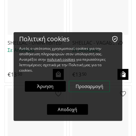
Πολιτική cookies
SHELLAC - UNINHIBITED
SHELLAC - VAGABOND
Αυτός ο ιστότοπος χρησιμοποιεί cookies για την
Σε Απόθεμα
Σε Απόθεμα
αποθήκευση πληροφοριών στον υπολογιστή σας.
Ανατρέξτε στην
πολιτική cookies
για περισσότερες
λεπτομέρειες σχετικά με την Πολιτική μας για τα
cookies.
€
13
€
13
50
50
Άρνηση
Προσαρμογή
Αποδοχή