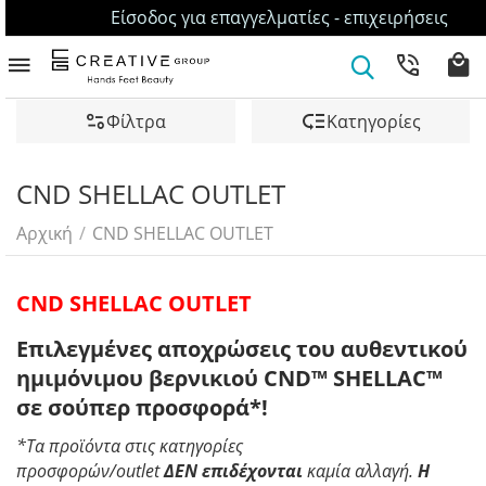
Είσοδος για επαγγελματίες - επιχειρήσεις
Φίλτρα
Κατηγορίες
CND SHELLAC OUTLET
Αρχική
/
CND SHELLAC OUTLET
CND SHELLAC OUTLET
Επιλεγμένες αποχρώσεις του αυθεντικού
ημιμόνιμου βερνικιού CND™ SHELLAC™
σε σούπερ προσφορά*!
*Τα προϊόντα στις κατηγορίες
προσφορών/outlet
ΔΕΝ
επιδέχονται
καμία αλλαγή.
Η