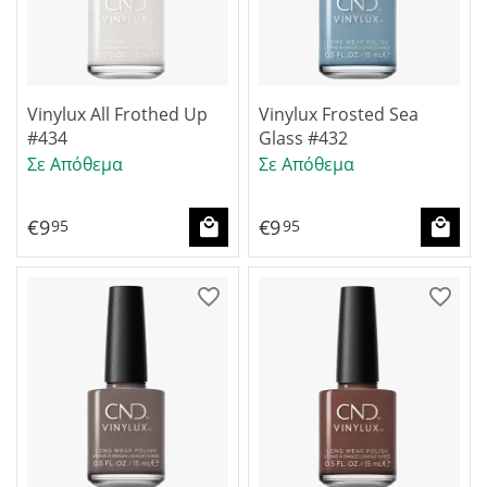
Vinylux All Frothed Up
Vinylux Frosted Sea
#434
Glass #432
Σε Απόθεμα
Σε Απόθεμα
€
9
€
9
95
95