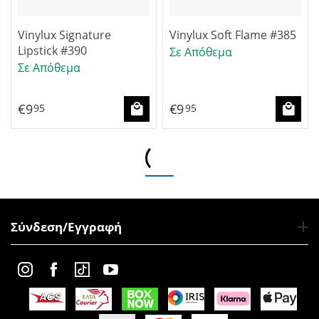
Vinylux Signature
Vinylux Soft Flame #385
Lipstick #390
Σε Απόθεμα
Σε Απόθεμα
€
9
€
9
95
95
Σύνδεση/Εγγραφή