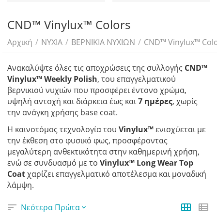
CND™ Vinylux™ Colors
Αρχική
/
ΝΥΧΙΑ
/
ΒΕΡΝΙΚΙΑ ΝΥΧΙΩΝ
/
CND™ Vinylux™ Col
Ανακαλύψτε όλες τις αποχρώσεις της συλλογής
CND™
Vinylux™ Weekly Polish
, του επαγγελματικού
βερνικιού νυχιών που προσφέρει έντονο χρώμα,
υψηλή αντοχή και διάρκεια έως και
7 ημέρες
, χωρίς
την ανάγκη χρήσης base coat.
Η καινοτόμος τεχνολογία του
Vinylux™
ενισχύεται με
την έκθεση στο φυσικό φως, προσφέροντας
μεγαλύτερη ανθεκτικότητα στην καθημερινή χρήση,
ενώ σε συνδυασμό με το
Vinylux™ Long Wear Top
Coat
χαρίζει επαγγελματικό αποτέλεσμα και μοναδική
λάμψη.
Νεότερα Πρώτα