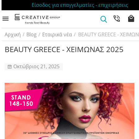
Είσοδος για επαγγελματίες - επιχειρήσεις
Αρχική
/
Blog
/
Εταιρικά νέα
/
BEAUTY GREECE - ΧΕΙΜΩΝ
BEAUTY GREECE - ΧΕΙΜΩΝΑΣ 2025
Οκτώβριος 21, 2025