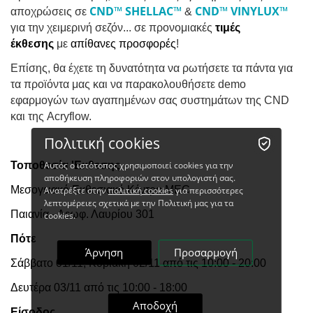
CND
™
SHELLAC
™
CND
™
VINYLUX
™
αποχρώσεις σε
&
για την χειμερινή σεζόν... σε προνομιακές
τιμές
έκθεσης
με
απίθανες προσφορές
!
Επίσης, θα έχετε τη δυνατότητα να ρωτήσετε τα πάντα για
τα προϊόντα μας και να παρακολουθήσετε demo
εφαρμογών των αγαπημένων σας συστημάτων της CND
και της Acryflow.
Πολιτική cookies
Τοποθεσία 'Εκθεσης
Αυτός ο ιστότοπος χρησιμοποιεί cookies για την
αποθήκευση πληροφοριών στον υπολογιστή σας.
Μεσογειακό Εκθεσιακό Κέντρο MEC
Ανατρέξτε στην
πολιτική cookies
για περισσότερες
λεπτομέρειες σχετικά με την Πολιτική μας για τα
Παιανία - Λεωφ. Λαυρίου 301
cookies.
Πότε
Άρνηση
Προσαρμογή
Σάββατο 01/11, Κυριακή 02/11 από τις 10:00 - 20:00
Δευτέρα 03/11 από τις 10:00 - 18:00
Αποδοχή
Είσοδος