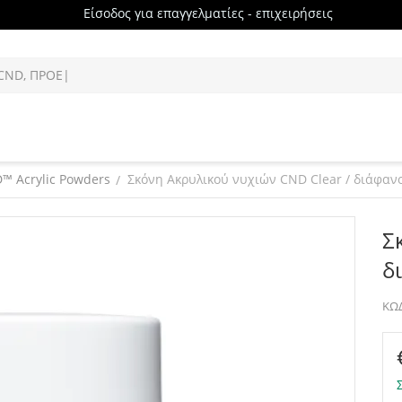
Είσοδος για επαγγελματίες - επιχειρήσεις
™ Acrylic Powders
Σκόνη Ακρυλικού νυχιών CND Clear / διάφαν
/
Σ
δ
ΚΩΔ