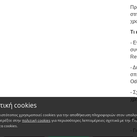
Πρ
στ
χρ
Τι 
- 
συ
Ret
- Δ
σπά
Od
- Σ
χρη
τική cookies
 ιστότοπος χρησιμοποιεί cookies για την αποθήκευση πληροφοριών στον υπολο
Γι
ατρέξτε στην
πολιτική cookies
για περισσότερες λεπτομέρειες σχετικά με την Πο
τα cookies.
- Γ