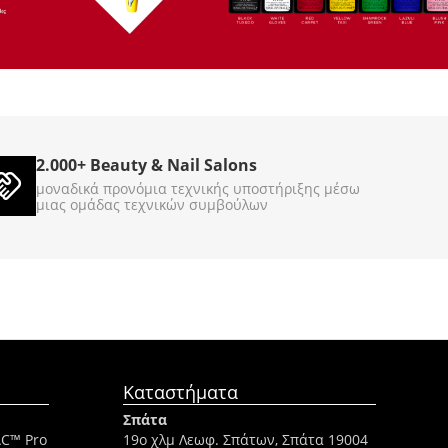
 Treasure 3785g
Gel Scrub Cool Cappuccino
3785g
860044
860045
ΚΩΔΙΚΟΣ (SKU):
Σε Απόθεμα
2.000+ Beauty & Nail Salons
€
89
00
μοναδικά προνόμια τεχνικής υποστήριξης μέσω
μιας ομάδας τεχνικών συμβούλων
Καταστήματα
Σπάτα
AC™ Pro
19ο χλμ Λεωφ. Σπάτων, Σπάτα 19004