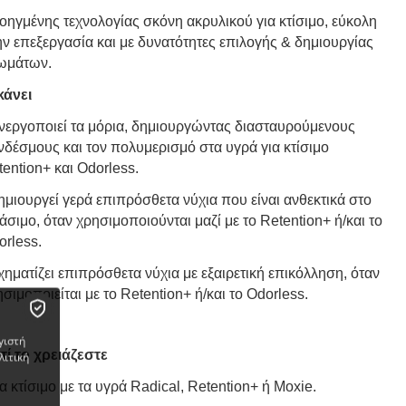
οηγμένης τεχνολογίας σκόνη ακρυλικού για κτίσιμο, εύκολη
ην επεξεργασία και με δυνατότητες επιλογής & δημιουργίας
ωμάτων.
κάνει
Ενεργοποιεί τα μόρια, δημιουργώντας διασταυρούμενους
νδέσμους και τον πολυμερισμό στα υγρά για κτίσιμο
ention+ και Odorless.
ημιουργεί γερά επιπρόσθετα νύχια που είναι ανθεκτικά στο
σιμο, όταν χρησιμοποιούνται μαζί με το Retention+ ή/και το
orless.
χηματίζει επιπρόσθετα νύχια με εξαιρετική επικόλληση, όταν
σιμοποιείται με το Retention+ ή/και το Odorless.
γιστή
ατί το χρειάζεστε
λιτική
ια κτίσιμο με τα υγρά Radical, Retention+ ή Moxie.