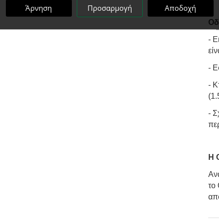
Άρνηση
Προσαρμογή
Αποδοχή
Οδ
- Ε
είν
- Ε
- Κ
(1
- Σ
πε
Η 
Ανα
το
απ