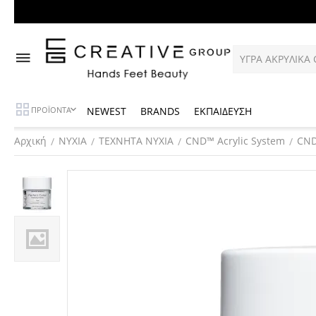
NEWEST
BRANDS
ΕΚΠΑΙΔΕΥΣΗ
ΠΡΟΪΟΝΤΑ
Αρχική
ΝΥΧΙΑ
ΤΕΧΝΗΤΑ ΝΥΧΙΑ
CND™ Acrylic System
CND
/
/
/
/