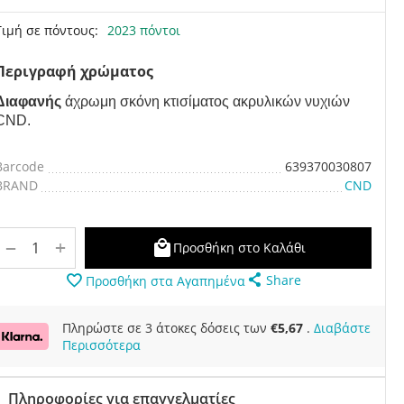
Τιμή σε πόντους:
2023 πόντοι
Περιγραφή χρώματος
Διαφανής
άχρωμη
σκόνη κτισίματος ακρυλικών νυχιών
CND.
Barcode
639370030807
BRAND
CND
+
−
Προσθήκη στο Καλάθι
Share
Προσθήκη στα Αγαπημένα
Πληρώστε σε 3 άτοκες δόσεις των
€
5,67
.
Διαβάστε
Περισσότερα
Πληροφορίες για επαγγελματίες