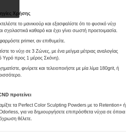
ηγίες Χρήσης
κτελέστε το μανικιούρ και εξασφαλίστε ότι το φυσικό νύχι
αι σχολαστικά καθαρό και έχει γίνει σωστή προετοιμασία.
φαρμόστε primer, αν επιθυμείτε.
τίστε το νύχι σε 3 Ζώνες, με ένα μείγμα μέτριας αναλογίας
.5 Υγρό προς 1 μέρος Σκόνη).
χηματίστε, φινίρετε και τελειοποιήστε με μία λίμα 180grit, ή
ρισσότερο.
CND προτείνει
μίξτε τα Perfect Color Sculpting Powders με το Retention+ ή
 Odorless, για να δημιουργήσετε επιπρόσθετα νύχια σε όποια
όχρωση θέλετε.