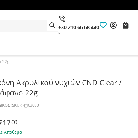
+30 210 66 68 440
ο 22g
κόνη Ακρυλικού νυχιών CND Clear /
ιάφανο 22g
ΙΚΟΣ (SKU):
03080
€
17
00
Σε Απόθεμα