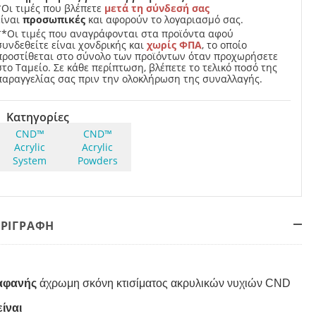
*Οι τιμές που βλέπετε
μετά τη σύνδεσή σας
είναι
προσωπικές
και αφορούν το λογαριασμό σας.
**Οι τιμές που αναγράφονται στα προϊόντα αφού
συνδεθείτε είναι χονδρικής και
χωρίς ΦΠΑ
, το οποίο
προστίθεται στο σύνολο των προϊόντων όταν προχωρήσετε
στο Ταμείο. Σε κάθε περίπτωση, βλέπετε το τελικό ποσό της
παραγγελίας σας πριν την ολοκλήρωση της συναλλαγής.
Κατηγορίες
CND™
CND™
Acrylic
Acrylic
System
Powders
ΕΡΙΓΡΑΦΗ
αφανής
άχρωμη
σκόνη κτισίματος ακρυλικών νυχιών CND
είναι