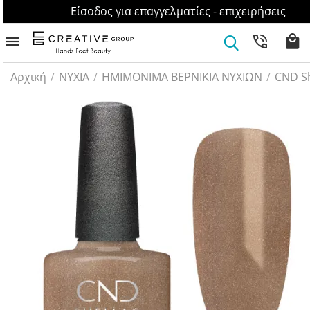
Είσοδος για επαγγελματίες - επιχειρήσεις
Αρχική
/
ΝΥΧΙΑ
/
ΗΜΙMONIMA ΒΕΡΝΙΚΙΑ ΝΥΧΙΩΝ
/
CND Sh