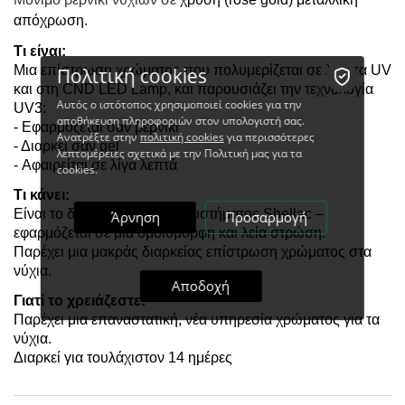
απόχρωση.
Τι είναι:
Μια επίστρωση χρώματος που πολυμερίζεται σε λάμπα UV
Πολιτική cookies
και στη CND LED Lamp, και παρουσιάζει την τεχνολογία
Αυτός ο ιστότοπος χρησιμοποιεί cookies για την
UV3:
αποθήκευση πληροφοριών στον υπολογιστή σας.
- Εφαρμόζεται σαν βερνίκι
Ανατρέξτε στην
πολιτική cookies
για περισσότερες
- Διαρκεί σαν gel
λεπτομέρειες σχετικά με την Πολιτική μας για τα
- Αφαιρείται σε λίγα λεπτά
cookies.
Τι κάνει:
Είναι το δεύτερο βήμα του συστήματος Shellac –
Άρνηση
Προσαρμογή
εφαρμόζεται σε μια ομοιόμορφη και λεία στρώση.
Παρέχει μια μακράς διαρκείας επίστρωση χρώματος στα
νύχια.
Αποδοχή
Γιατί το χρειάζεστε:
Παρέχει μια επαναστατική, νέα υπηρεσία χρώματος για τα
νύχια.
Διαρκεί για τουλάχιστον 14 ημέρες