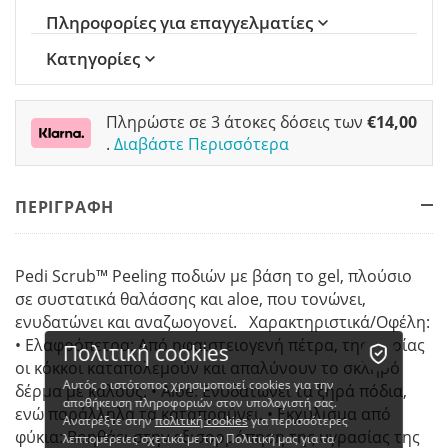
Πληροφορίες για επαγγελματίες
Κατηγορίες
Πληρώστε σε 3 άτοκες δόσεις των
€
14,00
.
Διαβάστε Περισσότερα
ΠΕΡΙΓΡΑΦΗ
Pedi Scrub™ Peeling ποδιών με βάση το gel, πλούσιο
σε συστατικά θαλάσσης και aloe, που τονώνει,
ενυδατώνει και αναζωογονεί. Χαρακτηριστικά/Οφέλη:
• Ελαφρόπετρα: Από ηφαιστειογενή πέτρα, της οποίας
Πολιτική cookies
οι κόκκοι καταπολεμούν και απαλύνουν το σκληρό
Αυτός ο ιστότοπος χρησιμοποιεί cookies για την
δέρμα με κάλους. • Aloe: Ενυδατώνει τα ξηρά πόδια,
αποθήκευση πληροφοριών στον υπολογιστή σας.
ενώ παράλληλα τα καταπραΰνει. • Εκχύλισμα από
Ανατρέξτε στην
πολιτική cookies
για περισσότερες
φύκια: Βοηθάει στην εξισορρόπηση της υγρασίας της
λεπτομέρειες σχετικά με την Πολιτική μας για τα