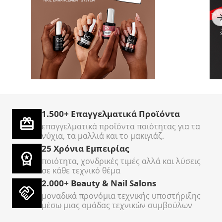
TOP Nails
AcryLiquid+ Sculpting
C
Επαγγελματικός Κόφτης
3786ml - Υγρό
O
Νυχιών Ποδιών
ακρυλικων νυχιών
Σε Απόθεμα
Σε Απόθεμα
Σ
Cantilever – Σετ 5
Τεμαχίων
1.500+ Επαγγελματικά Προϊόντα
€
50
€
500
€
00
00
επαγγελματικά προϊόντα ποιότητας για τα
νύχια, τα μαλλιά και το μακιγιάζ.
25 Χρόνια Εμπειρίας
ποιότητα, χονδρικές τιμές αλλά και λύσεις
σε κάθε τεχνικό θέμα
2.000+ Beauty & Nail Salons
μοναδικά προνόμια τεχνικής υποστήριξης
μέσω μιας ομάδας τεχνικών συμβούλων