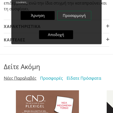
cookies.
επιδερμίδας, ενώ την ίδια στιγμή την καταπραΰνει και
τη συσφίγγει.
Άρνηση
Προσαρμογή
ΧΑΡΑΚΤΗΡΙΣΤΙΚΆ
Αποδοχή
ΚΑΡΤΈΛΕΣ
Δείτε Ακόμη
Νέες Παραλαβές
Προσφορές
Εϊδατε Πρόσφατα