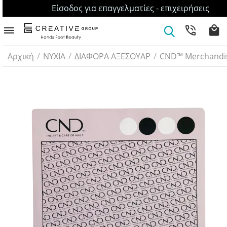
Είσοδος για επαγγελματίες - επιχειρήσεις
Αρχική
/
ΝΥΧΙΑ
/
ΔΙΑΦΟΡΑ ΑΞΕΣΟΥΑΡ
/
CND™ Merchandi