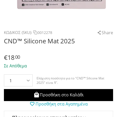
Share
ΚΩΔΙΚΟΣ (SKU):
0012278
CND™ Silicone Mat 2025
€
18
00
Σε Απόθεμα
Ελάχιστη ποσότητα για το "CND™ Silicone Mat
2025" είναι
1
".
Προσθήκη στο Καλάθι
Προσθήκη στα Αγαπημένα