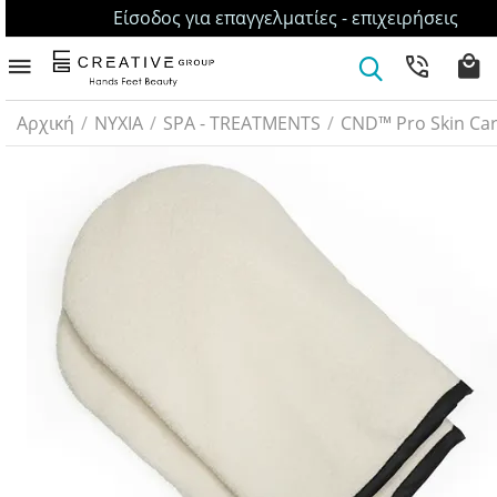
Είσοδος για επαγγελματίες - επιχειρήσεις
Αρχική
/
ΝΥΧΙΑ
/
SPA - TREATMENTS
/
CND™ Pro Skin Ca