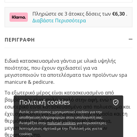
Πληρώστε σε 3 άτοκες δόσεις των
€
6,30
.
Διαβάστε Περισσότερα
ΠΕΡΙΓΡΑΦΗ
Ειδικά κατασκευασμένα γάντια με υλικά υψηλής
ποιότητας, που έχουν σχεδιαστεί για να
μεγιστοποιούν τα αποτελέσματα των προϊόντων spa
manicure & pedicure.
Το εξωτερικό μέρος είναι κατασκευασμένο από
βαμβάκι και είναι πολύ απαλό στην αφή, ενώ το
Πολιτική cookies
εσωτερικό είναι κατασκευασμένο από πολυεστέρα και
Αυτός ο ιστότοπος χρησιμοποιεί cookies για την
έχει σχεδιαστεί για να "παγιδεύει" την υγρασία και τη
αποθήκευση πληροφοριών στον υπολογιστή σας.
θερμότητα για μεγαλύτερο χρονικό διάστημα,
Ανατρέξτε στην
πολιτική cookies
για περισσότερες
μεγιστοποιώντας έτσι τα αποτελέσματα των
λεπτομέρειες σχετικά με την Πολιτική μας για τα
cookies.
θεραπειών σπα.