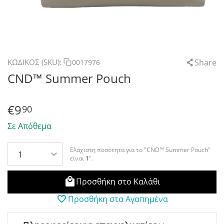
Share
ΚΩΔΙΚΟΣ (SKU):
0017976
CND™ Summer Pouch
€
9
90
Σε Απόθεμα
Ελάχιστη ποσότητα για το "CND™ Summer Pouch"
είναι
1
".
Προσθήκη στο Καλάθι
Προσθήκη στα Αγαπημένα