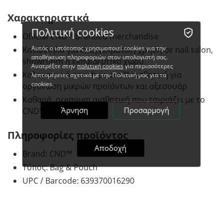
Χαρακτηριστικά
Πολιτική cookies
Official CND™ branded merchandise
Αυτός ο ιστότοπος χρησιμοποιεί cookies για την
Κατάλληλο για επαγγελματική χρήση σε nail salon,
αποθήκευση πληροφοριών στον υπολογιστή σας.
showroom ή εκπαιδευτικό χώρο
Ανατρέξτε στην
πολιτική cookies
για περισσότερες
Καλοκαιρινό pouch με cnd™ αισθητική για
λεπτομέρειες σχετικά με την Πολιτική μας για τα
cookies.
οργάνωση μικρών προϊόντων και αξεσουάρ
Καθαρή, premium αισθητική που ταιριάζει με το
Άρνηση
Προσαρμογή
CND™ brand
Πληροφορίες προϊόντος
Αποδοχή
Brand: CND™
Τύπος: Bag & Pouch
UPC / Barcode: 639370016290