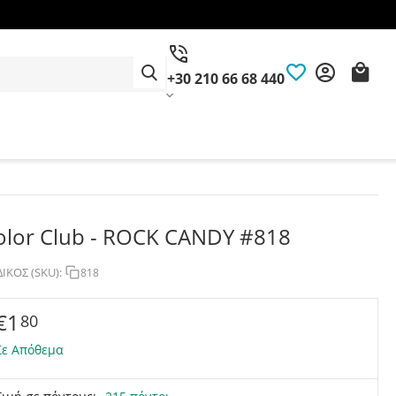
+30 210 66 68 440
olor Club - ROCK CANDY #818
ΙΚΟΣ (SKU):
818
€
1
80
Σε Απόθεμα