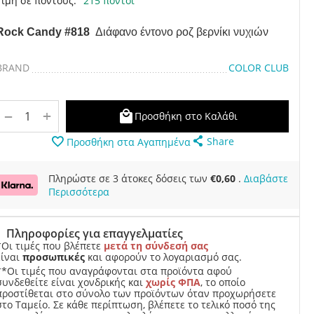
Τιμή σε πόντους:
215 πόντοι
Rock Candy #818
Διάφανο έντονο ροζ βερνίκι νυχιών
BRAND
COLOR CLUB
+
−
Προσθήκη στο Καλάθι
Share
Προσθήκη στα Αγαπημένα
Πληρώστε σε 3 άτοκες δόσεις των
€
0,60
.
Διαβάστε
Περισσότερα
Πληροφορίες για επαγγελματίες
*Οι τιμές που βλέπετε
μετά τη σύνδεσή σας
είναι
προσωπικές
και αφορούν το λογαριασμό σας.
**Οι τιμές που αναγράφονται στα προϊόντα αφού
συνδεθείτε είναι χονδρικής και
χωρίς ΦΠΑ
, το οποίο
προστίθεται στο σύνολο των προϊόντων όταν προχωρήσετε
στο Ταμείο. Σε κάθε περίπτωση, βλέπετε το τελικό ποσό της