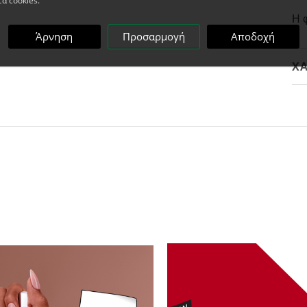
τα cookies.
H 
Άρνηση
Προσαρμογή
Αποδοχή
ΧΑ