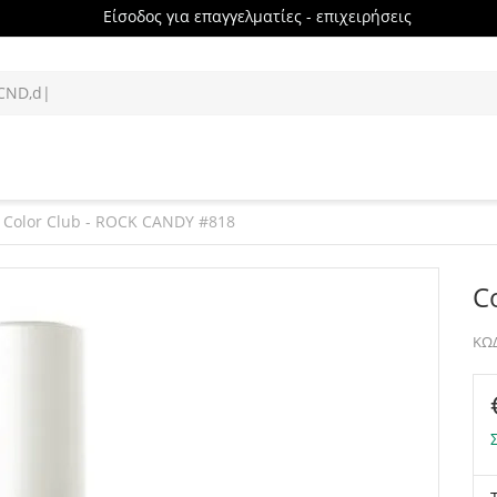
Είσοδος για επαγγελματίες - επιχειρήσεις
Color Club - ROCK CANDY #818
C
ΚΩΔ