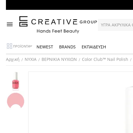
NEWEST
BRANDS
ΕΚΠΑΙΔΕΥΣΗ
ΠΡΟΪΟΝΤΑ
Αρχική
ΝΥΧΙΑ
ΒΕΡΝΙΚΙΑ ΝΥΧΙΩΝ
Color Club™ Nail Polish
/
/
/
/