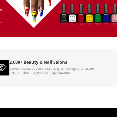
 Treasure 3785g
Gel Scrub Cool Cappuccino
3785g
860044
860045
ΚΩΔΙΚΟΣ (SKU):
Σε Απόθεμα
2.000+ Beauty & Nail Salons
€
89
00
μοναδικά προνόμια τεχνικής υποστήριξης μέσω
μιας ομάδας τεχνικών συμβούλων