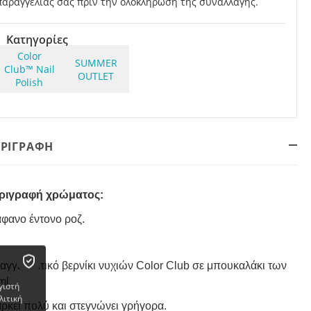
παραγγελίας σας πριν την ολοκλήρωση της συναλλαγής.
Κατηγορίες
Color
SUMMER
Club™ Nail
OUTLET
Polish
ΕΡΙΓΡΑΦΗ
ριγραφή χρώματος:
άφανο έντονο ροζ.
αγγελματικό βερνίκι νυχιών Color Club σε μπουκαλάκι των
ml.
γιστή
λιτική
αρκεί πολύ
και στεγνώνει γρήγορα
.