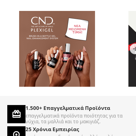
TOP Nails
AcryLiquid+ Sculpting
C
Επαγγελματικός Κόφτης
3786ml - Υγρό
O
Νυχιών Ποδιών
ακρυλικων νυχιών
Σε Απόθεμα
Σε Απόθεμα
Σ
Cantilever – Σετ 5
Τεμαχίων
1.500+ Επαγγελματικά Προϊόντα
€
50
€
500
€
00
00
επαγγελματικά προϊόντα ποιότητας για τα
νύχια, τα μαλλιά και το μακιγιάζ.
25 Χρόνια Εμπειρίας