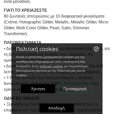
είναι μοναδική.
ΓΙΑΤΙ ΤΟ ΧΡΕΙΑΖΕΣΤΕ
80 ζωντανές αποχρώσεις με 10 διαφορετικά φινιρίσματα
(Crème, Holographic Glitter, Metallic, Metallic Glitter, Micro
Glitter, Multi-Color Glitter, Pearl, Satin, Shimmer,
Transformer).
ΠΛΕΟΝΕΚΤΗΜΑΤΑ
Πολιτική cookies
• Διαθέτουν μοναδική σύνθεση με micronized pigments, για
τη βελτιστοποίηση της έντασης του χρώματος, της
Αυτός ο ιστότοπος χρησιμοποιεί cookies για την
ομοιομορφίας στην υφή και της γυαλάδας.
αποθήκευση πληροφοριών στον υπολογιστή σας.
Ανατρέξτε στην
πολιτική cookies
για περισσότερες
• Διαθέτει ειδικό πινέλο κατασκευασμένο με σχεδόν 400
λεπτομέρειες σχετικά με την Πολιτική μας για τα
λεπτές τριχούλες, για απόλυτα ομοιόμορφη εφαρμογή.
cookies.
• 7-FREE formula: Δεν περιέχει toluene, camphor,
formaldehyde, phthalates (DBP), formaldehyde resin,
Άρνηση
Προσαρμογή
xylene και methyl ethyl ketone (MEK).
ΟΔΗΓΙΕΣ ΧΡΗΣΗΣ
• Ξεκινήστε με ένα P.E.P., για να εξασφαλίσετε πως η
Αποδοχή
επιφάνεια του νυχιού έχει καθαριστεί και προετοιμαστεί