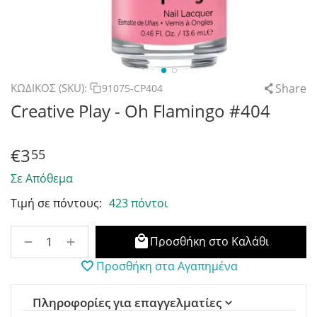
Share
ΚΩΔΙΚΟΣ (SKU):
91075-CP404
Creative Play - Oh Flamingo #404
€
3
55
Σε Απόθεμα
Τιμή σε πόντους:
423 πόντοι
+
−
Προσθήκη στο Καλάθι
Προσθήκη στα Αγαπημένα
Πληροφορίες για επαγγελματίες