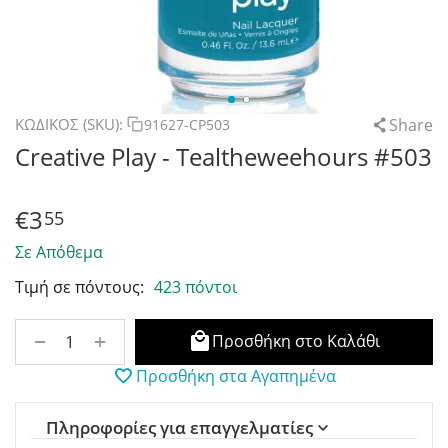
Share
ΚΩΔΙΚΟΣ (SKU):
91627-CP503
Creative Play - Tealtheweehours #503
€
3
55
Σε Απόθεμα
Τιμή σε πόντους:
423 πόντοι
+
−
Προσθήκη στο Καλάθι
Προσθήκη στα Αγαπημένα
Πληροφορίες για επαγγελματίες