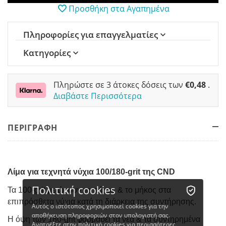
Προσθήκη στα Αγαπημένα
Πληροφορίες για επαγγελματίες
Κατηγορίες
Πληρώστε σε 3 άτοκες δόσεις των
€
0,48
.
Διαβάστε Περισσότερα
ΠΕΡΙΓΡΑΦΗ
Λίμα για
τεχνητά νύχια
100/180-grit της CND
Πολιτική cookies
Τα 100-grit μειώνουν το πάχος & το μήκος στα
επιπρόσθετα νύχια κατά τη διάρκεια της συντήρησης.
Αυτός ο ιστότοπος χρησιμοποιεί cookies για την
αποθήκευση πληροφοριών στον υπολογιστή σας.
Η όψη των 180-grit φορμάρει τα νέα & τα συντηρημένα
Ανατρέξτε στην
πολιτική cookies
για περισσότερες