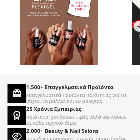
TOP Nails
AcryLiquid+ Sculpting
C
Επαγγελματικός Κόφτης
3786ml - Υγρό
O
Νυχιών Ποδιών
ακρυλικων νυχιών
Σε Απόθεμα
Σε Απόθεμα
Σ
Cantilever – Σετ 5
Τεμαχίων
1.500+ Επαγγελματικά Προϊόντα
€
50
€
500
€
00
00
επαγγελματικά προϊόντα ποιότητας για τα
νύχια, τα μαλλιά και το μακιγιάζ.
25 Χρόνια Εμπειρίας
ποιότητα, χονδρικές τιμές αλλά και λύσεις
σε κάθε τεχνικό θέμα
2.000+ Beauty & Nail Salons
μοναδικά προνόμια τεχνικής υποστήριξης