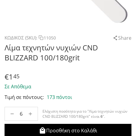
Share
ΚΩΔΙΚΟΣ (SKU):
11050
Λίμα τεχνητών νυχιών CND
BLIZZARD 100/180grit
€
1
45
Σε Απόθεμα
Τιμή σε πόντους:
173 πόντοι
Ελάχιστη ποσότητα για το "Λίμα τεχνητών νυχιών
+
−
CND BLIZZARD 100/180grit" είναι
6
".
Προσθήκη στο Καλάθι