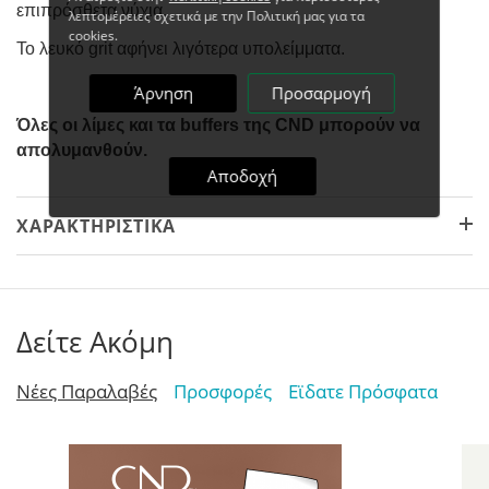
επιπρόσθετα νύχια.
λεπτομέρειες σχετικά με την Πολιτική μας για τα
cookies.
Το λευκό grit αφήνει λιγότερα υπολείμματα.
Άρνηση
Προσαρμογή
Όλες οι λίμες και τα buffers της CND μπορούν να
απολυμανθούν.
Αποδοχή
ΧΑΡΑΚΤΗΡΙΣΤΙΚΆ
Δείτε Ακόμη
Νέες Παραλαβές
Προσφορές
Εϊδατε Πρόσφατα