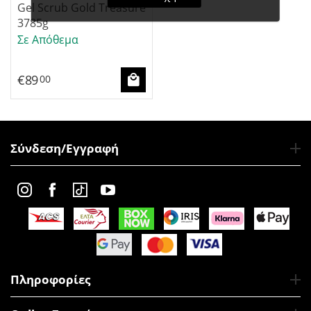
Gel Scrub Gold Treasure
3785g
Σε Απόθεμα
€
89
00
Σύνδεση/Εγγραφή
Πληροφορίες