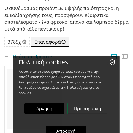
Ο συνδυασμός προϊόντων υψηλής ποιότητας και η
ευκολία χρήσης τους, προσφέρουν εξαιρετικά
αποτελέσματα - ένα φρέσκο, απαλό και λαμπερό δέρμα
μετά από κάθε πεντικιούρ!
3785g
Επαναφορά
Νεότερα Πρώτα
Πολιτική cookies
Αυτός ο ιστότοπος χρησιμοποιεί cookies για την
αποθήκευση πληροφοριών στον υπολογιστή σας.
Ανατρέξτε στην
πολιτική cookies
για περισσότερες
λεπτομέρειες σχετικά με την Πολιτική μας για τα
cookies.
Άρνηση
Προσαρμογή
Αποδοχή