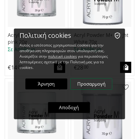
Πολιτική cookies
Acryl Powder M+ Cover
Acryl Powder M+ Bright
pink 20g
White 70g
Αυτός ο ιστότοπος χρησιμοποιεί cookies για την
Σε Απόθεμα
Σε Απόθεμα
αποθήκευση πληροφοριών στον υπολογιστή σας.
Ανατρέξτε στην
πολιτική cookies
για περισσότερες
λεπτομέρειες σχετικά με την Πολιτική μας για τα
€
14
€
28
00
00
cookies.
Άρνηση
Προσαρμογή
Αποδοχή