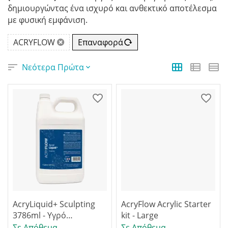
δημιουργώντας ένα ισχυρό και ανθεκτικό αποτέλεσμα
με φυσική εμφάνιση.
ACRYFLOW
Επαναφορά
Νεότερα Πρώτα
AcryLiquid+ Sculpting
AcryFlow Acrylic Starter
3786ml - Υγρό
kit - Large
ακρυλικων νυχιών
Σε Απόθεμα
Σε Απόθεμα