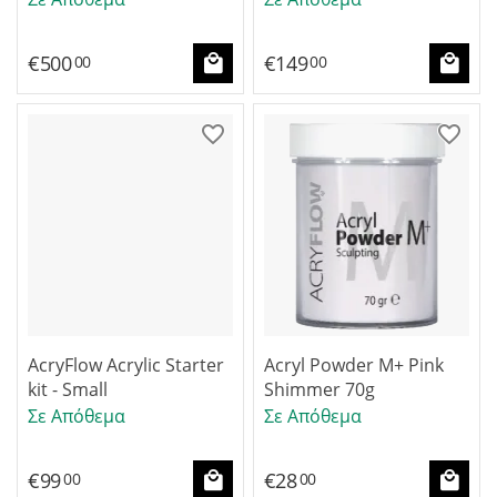
€
500
€
149
00
00
AcryFlow Acrylic Starter
Acryl Powder M+ Pink
kit - Small
Shimmer 70g
Σε Απόθεμα
Σε Απόθεμα
€
99
€
28
00
00