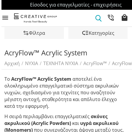
Είσοδος για επαγγελματίες - επιχειρήσεις
Φίλτρα
Κατηγορίες
AcryFlow™ Acrylic System
Αρχική
/
ΝΥΧΙΑ
/
ΤΕΧΝΗΤΑ ΝΥΧΙΑ
/
AcryFlow™
/
AcryFlow
Το
AcryFlow™ Acrylic System
αποτελεί ένα
ολοκληρωμένο επαγγελματικό σύστημα ακρυλικών
νυχιών, σχεδιασμένο για τεχνίτες που αναζητούν
μέγιστη αντοχή, σταθερότητα και απόλυτο έλεγχο
κατά την εφαρμογή.
Η σειρά περιλαμβάνει επαγγελματικές
σκόνες
ακρυλικού (Acrylic Powders)
και
υγρά ακρυλικού
(Monomers)
που συνεργάζονται άψογα μεταξύ τους,