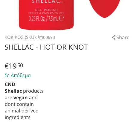
Share
ΚΩΔΙΚΟΣ (SKU):
00693
SHELLAC - HOT OR KNOT
€
19
50
Σε Απόθεμα
CND
Shellac
products
are
vegan
and
dont contain
animal-derived
ingredients