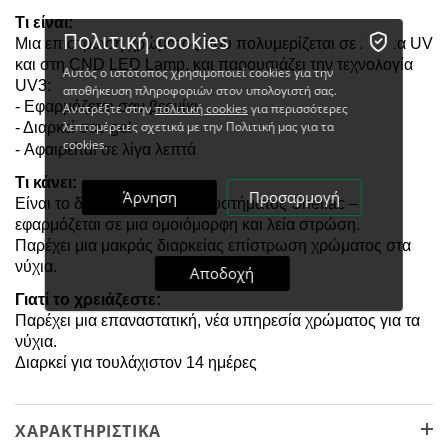
Τι είναι:
Πολιτική cookies
Μια επίστρωση χρώματος που πολυμερίζεται σε λάμπα UV
και στη CND LED Lamp, και παρουσιάζει την τεχνολογία
Αυτός ο ιστότοπος χρησιμοποιεί cookies για την
UV3:
αποθήκευση πληροφοριών στον υπολογιστή σας.
- Εφαρμόζεται σαν βερνίκι
Ανατρέξτε στην
πολιτική cookies
για περισσότερες
λεπτομέρειες σχετικά με την Πολιτική μας για τα
- Διαρκεί σαν gel
cookies.
- Αφαιρείται σε λίγα λεπτά
Τι κάνει:
Άρνηση
Προσαρμογή
Είναι το δεύτερο βήμα του συστήματος Shellac –
εφαρμόζεται σε μια ομοιόμορφη και λεία στρώση.
Παρέχει μια μακράς διαρκείας επίστρωση χρώματος στα
νύχια.
Αποδοχή
Γιατί το χρειάζεστε:
Παρέχει μια επαναστατική, νέα υπηρεσία χρώματος για τα
νύχια.
Διαρκεί για τουλάχιστον 14 ημέρες
ΧΑΡΑΚΤΗΡΙΣΤΙΚΆ