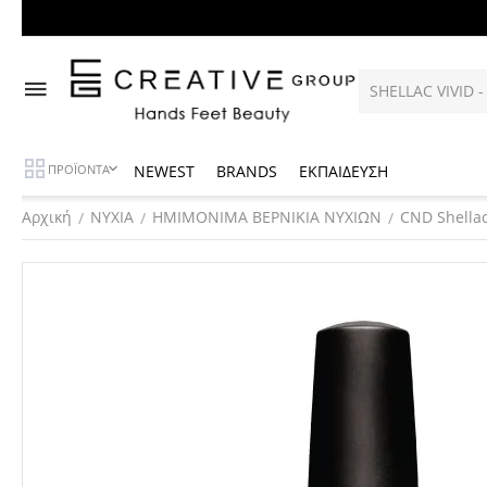
NEWEST
BRANDS
ΕΚΠΑΙΔΕΥΣΗ
ΠΡΟΪΟΝΤΑ
Αρχική
ΝΥΧΙΑ
ΗΜΙMONIMA ΒΕΡΝΙΚΙΑ ΝΥΧΙΩΝ
CND Shella
/
/
/