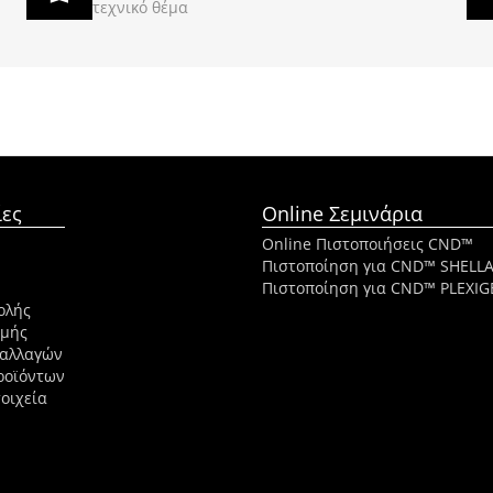
τεχνικό θέμα
ες
Online Σεμινάρια
Online Πιστοποιήσεις CND™
Πιστοποίηση για CND™ SHELL
Πιστοποίηση για CND™ PLEXIG
ολής
ωμής
ναλλαγών
ροϊόντων
οιχεία