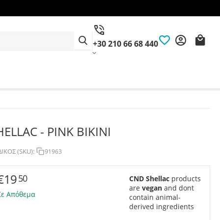
+30 210 66 68 440
HELLAC - PINK BIKINI
ΙΚΟΣ (SKU):
91963
€
19
50
CND Shellac
products
are
vegan
and dont
Σε Απόθεμα
contain animal-
derived ingredients