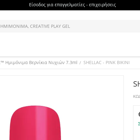
Είσοδος για επαγγελματίες - επιχειρήσεις
c™ Ημιμόνιμα Βερνίκια Νυχιών 7.3ml
SHELLAC - PINK BIKINI
/
S
ΚΩΔ