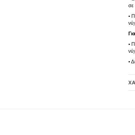
σε
• 
νύχ
Για
• 
νύχ
• Δ
ΧΑ