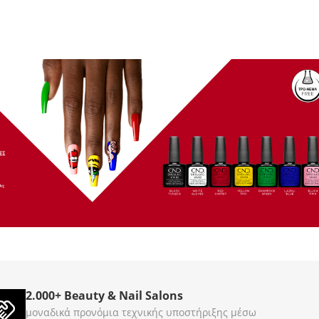
 Treasure 3785g
Gel Scrub Cool Cappuccino
3785g
860044
860045
ΚΩΔΙΚΟΣ (SKU):
Σε Απόθεμα
2.000+ Beauty & Nail Salons
€
89
00
μοναδικά προνόμια τεχνικής υποστήριξης μέσω