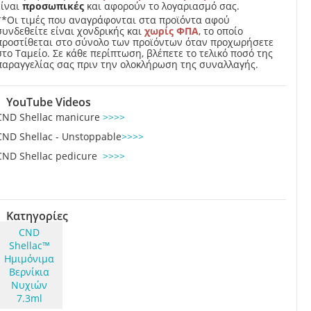
είναι
προσωπικές
και αφορούν το λογαριασμό σας.
**Οι τιμές που αναγράφονται στα προϊόντα αφού
συνδεθείτε είναι χονδρικής και
χωρίς ΦΠΑ
, το οποίο
προστίθεται στο σύνολο των προϊόντων όταν προχωρήσετε
στο Ταμείο. Σε κάθε περίπτωση, βλέπετε το τελικό ποσό της
παραγγελίας σας πριν την ολοκλήρωση της συναλλαγής.
YouTube Videos
CND Shellac manicure
>>>>
CND Shellac - Unstoppable
>>>>
CND Shellac pedicure
>>>>
Κατηγορίες
CND
Shellac™
Ημιμόνιμα
Βερνίκια
Νυχιών
7.3ml