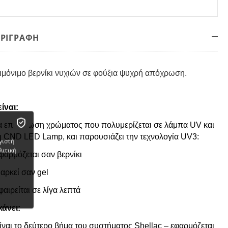
ΕΡΙΓΡΑΦΗ
ιμόνιμο βερνίκι νυχιών σε φούξια ψυχρή απόχρωση.
είναι:
α επίστρωση χρώματος που πολυμερίζεται σε λάμπα UV και
η CND LED Lamp, και παρουσιάζει την τεχνολογία UV3:
γιστή
λιτική
φαρμόζεται σαν βερνίκι
ιαρκεί σαν gel
φαιρείται σε λίγα λεπτά
κάνει:
Είναι το δεύτερο βήμα του συστήματος Shellac – εφαρμόζεται