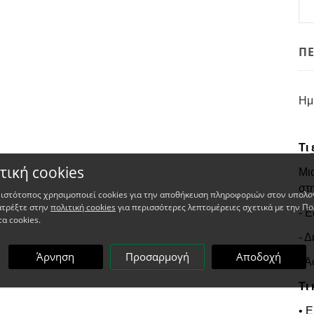
Π
Ημ
Τι 
τική cookies
Μι
στ
 ιστότοπος χρησιμοποιεί cookies για την αποθήκευση πληροφοριών στον υπολο
ατρέξτε στην
πολιτική cookies
για περισσότερες λεπτομέρειες σχετικά με την Πο
- Ε
τα cookies.
- Δ
Άρνηση
Προσαρμογή
Αποδοχή
- Α
Τι 
• 