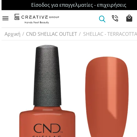
Είσοδος για επαγγελματίες - επιχειρήσεις
Αρχική
/
CND SHELLAC OUTLET
/
SHELLAC - TERRACOTT