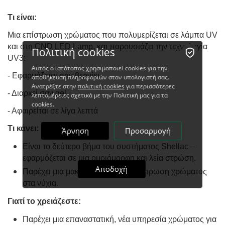
Τι είναι:
Μια επίστρωση χρώματος που πολυμερίζεται σε λάμπα UV
και στη CND LED Lamp, και παρουσιάζει την τεχνολογία
Πολιτική cookies
UV3:
Αυτός ο ιστότοπος χρησιμοποιεί cookies για την
- Εφαρμόζεται σαν βερνίκι
αποθήκευση πληροφοριών στον υπολογιστή σας.
Ανατρέξτε στην
πολιτική cookies
για περισσότερες
- Διαρκεί σαν gel
λεπτομέρειες σχετικά με την Πολιτική μας για τα
cookies.
- Αφαιρείται σε λίγα λεπτά
Τι κάνει:
Άρνηση
Προσαρμογή
Είναι το δεύτερο βήμα του συστήματος Shellac –
εφαρμόζεται σε μια ομοιόμορφη και λεία στρώση.
Αποδοχή
Παρέχει μια μακράς διαρκείας επίστρωση χρώματος
στα νύχια.
Γιατί το χρειάζεστε:
Παρέχει μια επαναστατική, νέα υπηρεσία χρώματος για