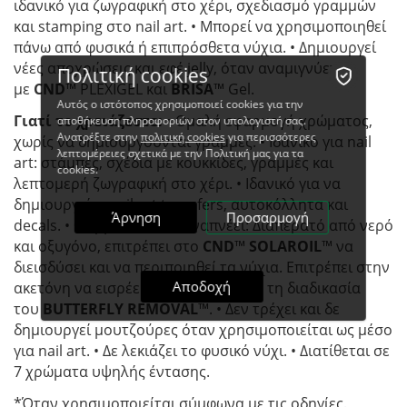
ιδανικό για ζωγραφική στο χέρι, σχεδιασμό γραμμών
και stamping στο nail art. • Μπορεί να χρησιμοποιηθεί
πάνω από φυσικά ή επιπρόσθετα νύχια. • Δημιουργεί
νέες αποχρώσεις και εφέ jelly, όταν αναμιγνύεται
Πολιτική cookies
με
CND
™ PLEXIGEL και
BRISA
™ Gel.
Αυτός ο ιστότοπος χρησιμοποιεί cookies για την
Γιατί το χρειάζεστε:
• Ομαλή εφαρμογή χρώματος,
αποθήκευση πληροφοριών στον υπολογιστή σας.
Ανατρέξτε στην
πολιτική cookies
για περισσότερες
χωρίς να δημιουργούνται γραμμές. • Ιδανικό για nail
λεπτομέρειες σχετικά με την Πολιτική μας για τα
art: στάμπες, σχέδια με κουκκίδες, γραμμές και
cookies.
λεπτομερή ζωγραφική στο χέρι. • Ιδανικό για να
δημιουργείτε nail art transfers, αυτοκόλλητα και
Άρνηση
Προσαρμογή
decals. • Φόρμουλα που αναπνέει: Διαπερατό από νερό
και οξυγόνο, επιτρέπει στο
CND
™
SOLAROIL
™ να
διεισδύσει και να περιποιηθεί τα νύχια. Eπιτρέπει στην
Αποδοχή
ακετόνη να εισρέει, διευκολύνοντας τη διαδικασία
του
BUTTERFLY REMOVAL
™. • Δεν τρέχει και δε
δημιουργεί μουτζούρες όταν χρησιμοποιείται ως μέσο
για nail art. • Δε λεκιάζει το φυσικό νύχι. • Διατίθεται σε
7 χρώματα υψηλής έντασης.
*Όταν χρησιμοποιείται σύμφωνα με τις οδηγίες.