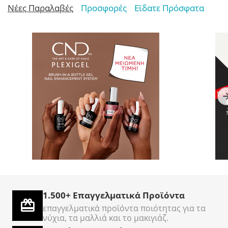
Νέες Παραλαβές
Προσφορές
Εϊδατε Πρόσφατα
TOP Nails
AcryLiquid+ Sculpting
C
Επαγγελματικός Κόφτης
3786ml - Υγρό
O
Νυχιών Ποδιών
ακρυλικων νυχιών
Σε Απόθεμα
Σε Απόθεμα
Σ
Cantilever – Σετ 5
Τεμαχίων
1.500+ Επαγγελματικά Προϊόντα
€
50
€
500
€
00
00
επαγγελματικά προϊόντα ποιότητας για τα
νύχια, τα μαλλιά και το μακιγιάζ.