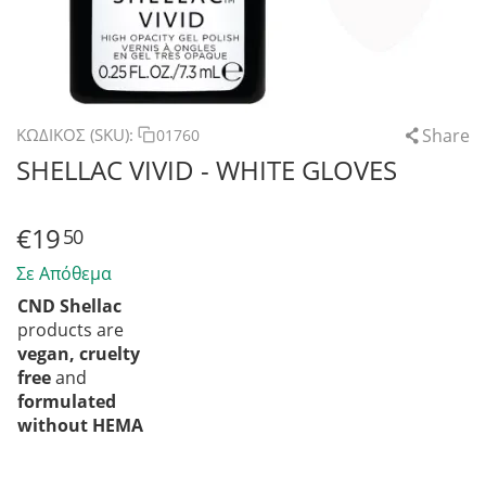
Share
ΚΩΔΙΚΟΣ (SKU):
01760
SHELLAC VIVID - WHITE GLOVES
€
19
50
Σε Απόθεμα
CND Shellac
products are
vegan,
cruelty
free
and
formulated
without HEMA