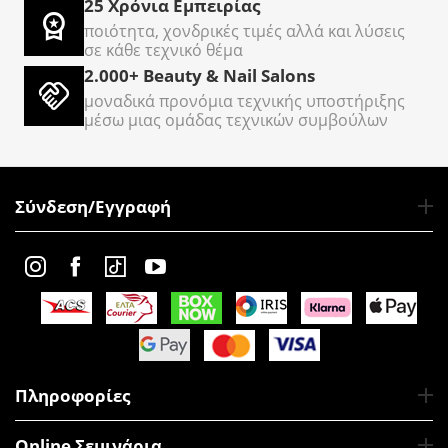
25 Χρόνια Εμπειρίας
ποιότητα, χονδρικές τιμές αλλά και λύσεις
σε κάθε τεχνικό θέμα
2.000+ Beauty & Nail Salons
μοναδικά προνόμια τεχνικής υποστήριξης
μέσω μιας ομάδας τεχνικών συμβούλων
Σύνδεση/Εγγραφή
Πληροφορίες
Online Σεμινάρια