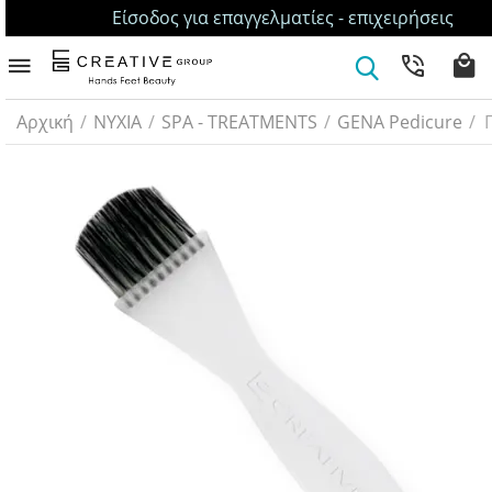
Είσοδος για επαγγελματίες - επιχειρήσεις
Αρχική
/
ΝΥΧΙΑ
/
SPA - TREATMENTS
/
GENA Pedicure
/