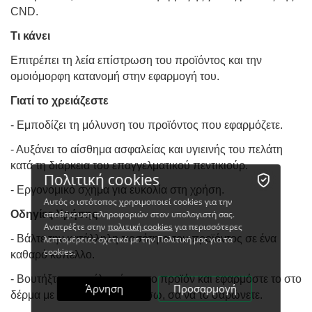
CND.
Τι κάνει
Επιτρέπει τη λεία επίστρωση του προϊόντος και την
ομοιόμορφη κατανομή στην εφαρμογή του.
Γιατί το χρειάζεστε
- Εμποδίζει τη μόλυνση του προϊόντος που εφαρμόζετε.
- Αυξάνει το αίσθημα ασφαλείας και υγιεινής του πελάτη
κατά τη διάρκεια του επαγγελματικού πεντικιούρ.
Πολιτική cookies
- Εργονομικό σχήμα για ευκολία στη χρήση.
Αυτός ο ιστότοπος χρησιμοποιεί cookies για την
Οδηγίες Χρήσης
αποθήκευση πληροφοριών στον υπολογιστή σας.
Ανατρέξτε στην
πολιτική cookies
για περισσότερες
- Βάλτε την κατάλληλη ποσότητα του προϊόντος σε ένα
λεπτομέρειες σχετικά με την Πολιτική μας για τα
cookies.
καθαρό κύπελλο.
- Βουτήξτε το πινέλο μέσα στο προϊόν και εφαρμόστε το στο
Άρνηση
Προσαρμογή
δέρμα με κινήσεις μπρος-πίσω, σα να το σαρώνετε.