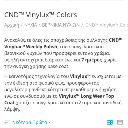
CND™ Vinylux™ Colors
Αρχική
/
ΝΥΧΙΑ
/
ΒΕΡΝΙΚΙΑ ΝΥΧΙΩΝ
/
CND™ Vinylux™ Col
Ανακαλύψτε όλες τις αποχρώσεις της συλλογής
CND™
Vinylux™ Weekly Polish
, του επαγγελματικού
βερνικιού νυχιών που προσφέρει έντονο χρώμα,
υψηλή αντοχή και διάρκεια έως και
7 ημέρες
, χωρίς
την ανάγκη χρήσης base coat.
Η καινοτόμος τεχνολογία του
Vinylux™
ενισχύεται με
την έκθεση στο φυσικό φως, προσφέροντας
μεγαλύτερη ανθεκτικότητα στην καθημερινή χρήση,
ενώ σε συνδυασμό με το
Vinylux™ Long Wear Top
Coat
χαρίζει επαγγελματικό αποτέλεσμα και μοναδική
λάμψη.
Νεότερα Πρώτα