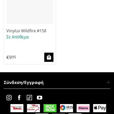
Vinylux Wildfire #158
Σε Απόθεμα
€
9
95
Σύνδεση/Εγγραφή