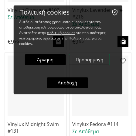
Vinylux Cityscape #107
Vinylux Lavender Lace
Πολιτική cookies
#216
Σε Απόθεμα
Αυτός ο ιστότοπος χρησιμοποιεί cookies για την
Σε Απόθεμα
αποθήκευση πληροφοριών στον υπολογιστή σας.
Ανατρέξτε στην
πολιτική cookies
για περισσότερες
λεπτομέρειες σχετικά με την Πολιτική μας για τα
€
9
€
9
95
95
cookies.
Άρνηση
Προσαρμογή
Αποδοχή
Vinylux Midnight Swim
Vinylux Fedora #114
#131
Σε Απόθεμα