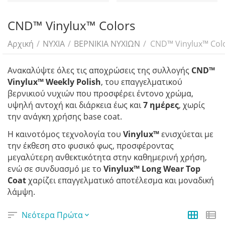
CND™ Vinylux™ Colors
Αρχική
/
ΝΥΧΙΑ
/
ΒΕΡΝΙΚΙΑ ΝΥΧΙΩΝ
/
CND™ Vinylux™ Col
Ανακαλύψτε όλες τις αποχρώσεις της συλλογής
CND™
Vinylux™ Weekly Polish
, του επαγγελματικού
βερνικιού νυχιών που προσφέρει έντονο χρώμα,
υψηλή αντοχή και διάρκεια έως και
7 ημέρες
, χωρίς
την ανάγκη χρήσης base coat.
Η καινοτόμος τεχνολογία του
Vinylux™
ενισχύεται με
την έκθεση στο φυσικό φως, προσφέροντας
μεγαλύτερη ανθεκτικότητα στην καθημερινή χρήση,
ενώ σε συνδυασμό με το
Vinylux™ Long Wear Top
Coat
χαρίζει επαγγελματικό αποτέλεσμα και μοναδική
λάμψη.
Νεότερα Πρώτα