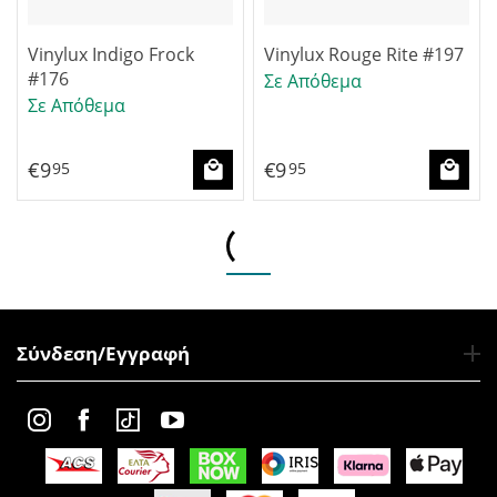
Vinylux Indigo Frock
Vinylux Rouge Rite #197
#176
Σε Απόθεμα
Σε Απόθεμα
€
9
€
9
95
95
Σύνδεση/Εγγραφή