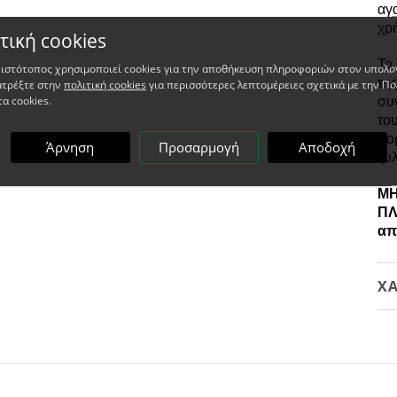
αγ
χρ
τική cookies
Το
 ιστότοπος χρησιμοποιεί cookies για την αποθήκευση πληροφοριών στον υπολο
τη
ατρέξτε στην
πολιτική cookies
για περισσότερες λεπτομέρειες σχετικά με την Πο
τα cookies.
συ
του
φο
Άρνηση
Προσαρμογή
Αποδοχή
ξυ
ΜΗ
ΠΛ
απ
ΧΑ