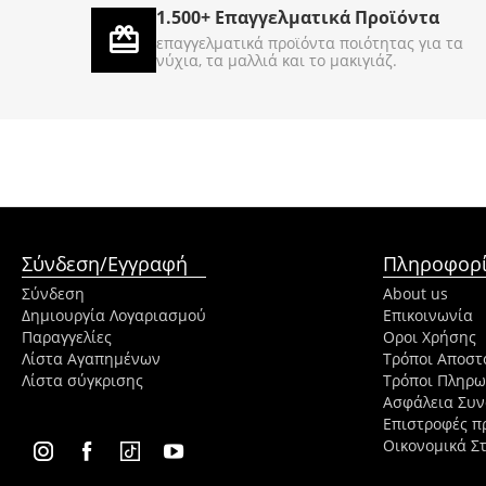
1.500+ Επαγγελματικά Προϊόντα
€
50
€
500
00
00
επαγγελματικά προϊόντα ποιότητας για τα
νύχια, τα μαλλιά και το μακιγιάζ.
Σύνδεση/Εγγραφή
Πληροφορί
Σύνδεση
About us
Δημιουργία Λογαριασμού
Επικοινωνία
Παραγγελίες
Οροι Χρήσης
Λίστα Αγαπημένων
Τρόποι Αποστ
Λίστα σύγκρισης
Τρόποι Πληρ
Ασφάλεια Συ
Επιστροφές π
Οικονομικά Στ