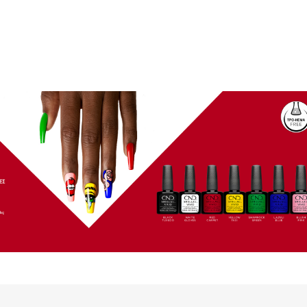
 Treasure 3785g
Gel Scrub Cool Cappuccino
3785g
860044
860045
ΚΩΔΙΚΟΣ (SKU):
Σε Απόθεμα