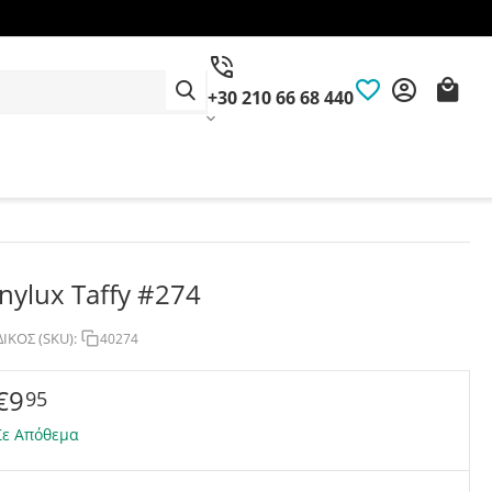
+30 210 66 68 440
inylux Taffy #274
ΙΚΟΣ (SKU):
40274
€
9
95
Σε Απόθεμα