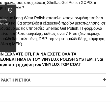
απημένες σας αποχρώσεις Shellac Gel Polish ΧΩΡΙΣ τη
ήση UV LAMP.
 Vinylux Long Wear Polish αποτελεί κατοχυρωμένη πατέντα
γιστή
ς CND και θα αποτελέσει εξαιρετικό προϊόν μεταπώλησης, σε
λιτική
νδυασμό με τις υπηρεσίες Shellac Gel Polish. Η φόρμουλά
 είναι απόλυτα ασφαλής, καθώς είναι 7-Free (δεν περιέχει
ρμαλδεΰδη, τολουένη, DBP, ρητίνη φορμαλδεΰδης, κάμφορα,
λόλιο ή MEK).
N ΞΕΧΝΑΤΕ ΟΤΙ, ΓΙΑ ΝΑ ΕΧΕΤΕ ΟΛΑ ΤΑ
ΕΟΝΕΚΤΗΜΑΤΑ ΤΟΥ VINYLUX POLISH SYSTEM, είναι
αραίτητη η χρήση του VINYLUX TOP COAT
ΡΑΚΤΗΡΙΣΤΙΚΆ