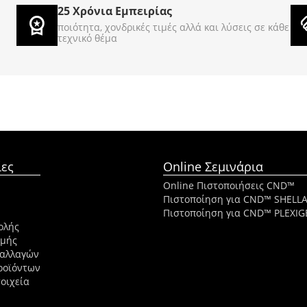
25 Χρόνια Εμπειρίας
€
125
€
89
00
00
ποιότητα, χονδρικές τιμές αλλά και λύσεις σε κάθε
τεχνικό θέμα
ες
Online Σεμινάρια
Online Πιστοποιήσεις CND™
Πιστοποίηση για CND™ SHELL
Πιστοποίηση για CND™ PLEXIG
ολής
ωμής
ναλλαγών
ροϊόντων
οιχεία