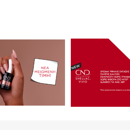
786ml -
CND™ Plexigel™ 4+1 Offer
Gel Scrub Gold
n
PLEXIGEL_4+1PACK_CND_CRG
ΚΩΔΙΚΟΣ (SKU):
ΚΩΔΙΚΟΣ (SKU):
Σε Απόθεμα
Σε Απόθεμα