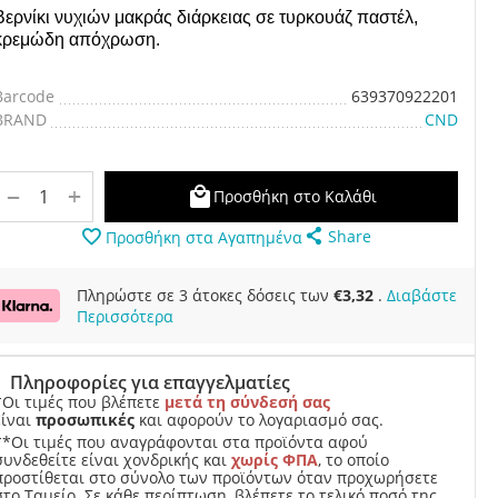
Βερνίκι νυχιών μακράς διάρκειας σε
τυρκουάζ παστέλ,
κρεμώδη
απόχρωση.
Barcode
639370922201
BRAND
CND
+
−
Προσθήκη στο Καλάθι
Share
Προσθήκη στα Αγαπημένα
Πληρώστε σε 3 άτοκες δόσεις των
€
3,32
.
Διαβάστε
Περισσότερα
Πληροφορίες για επαγγελματίες
*Οι τιμές που βλέπετε
μετά τη σύνδεσή σας
είναι
προσωπικές
και αφορούν το λογαριασμό σας.
**Οι τιμές που αναγράφονται στα προϊόντα αφού
συνδεθείτε είναι χονδρικής και
χωρίς ΦΠΑ
, το οποίο
προστίθεται στο σύνολο των προϊόντων όταν προχωρήσετε
στο Ταμείο. Σε κάθε περίπτωση, βλέπετε το τελικό ποσό της