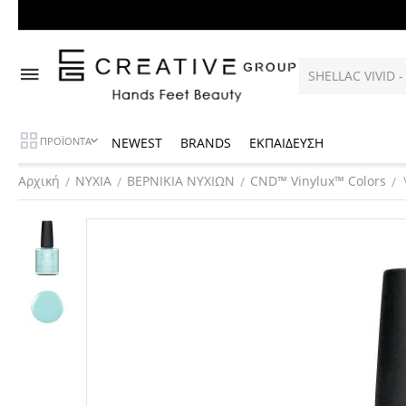
NEWEST
BRANDS
ΕΚΠΑΙΔΕΥΣΗ
ΠΡΟΪΟΝΤΑ
Αρχική
ΝΥΧΙΑ
ΒΕΡΝΙΚΙΑ ΝΥΧΙΩΝ
CND™ Vinylux™ Colors
/
/
/
/