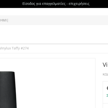
Είσοδος για επαγγελματίες - επιχειρήσεις
Vinylux Taffy #274
V
ΚΩΔ