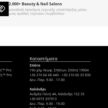
2.000+ Beauty & Nail Salons
€
89
00
μοναδικά προνόμια τεχνικής υποστήριξης μέσω
μιας ομάδας τεχνικών συμβούλων
Καταστήματα
Σπάτα
AC™ Pro
19ο χλμ Λεωφ. Σπάτων, Σπάτα 19004
EL™ Pro
+30 210 66 68 440
-
+30 210 60 33 830
Δευ.-Παρ. 9.00 - 17.00
Χαλάνδρι
Ανδρέα Γκίνη 4A, Χαλάνδρι 152 33
+30 6973 337913
Δευ.-Παρ. 9.00 - 19.00