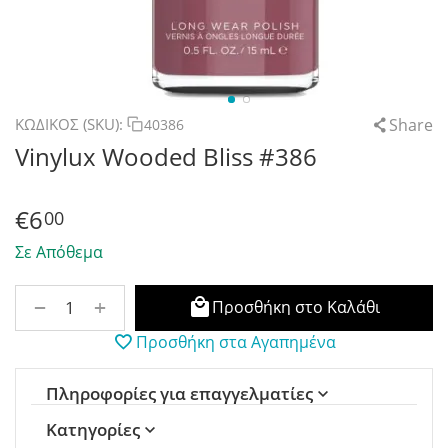
Share
ΚΩΔΙΚΟΣ (SKU):
40386
Vinylux Wooded Bliss #386
€
6
00
Σε Απόθεμα
+
−
Προσθήκη στο Καλάθι
Προσθήκη στα Αγαπημένα
Πληροφορίες για επαγγελματίες
Κατηγορίες