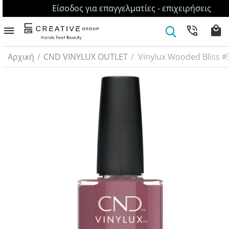
Είσοδος για επαγγελματίες - επιχειρήσεις
Αρχική
/
CND VINYLUX OUTLET
/
Vinylux Wooded Bliss #