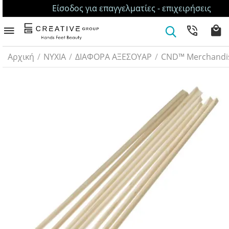
Είσοδος για επαγγελματίες - επιχειρήσεις
Αρχική
/
ΝΥΧΙΑ
/
ΔΙΑΦΟΡΑ ΑΞΕΣΟΥΑΡ
/
CND™ Merchandi