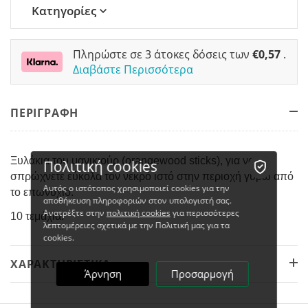
Κατηγορίες
Πληρώστε σε 3 άτοκες δόσεις των
€
0,57
.
Διαβάστε Περισσότερα
ΠΕΡΙΓΡΑΦΗ
Ξυλάκια του μανικιούρ (orangewood sticks), για να
Πολιτική cookies
σπρώχνετε εύκολα τον νεκρό ιστό στην περιοχή γύρω από
Αυτός ο ιστότοπος χρησιμοποιεί cookies για την
το επωνύχιο.
αποθήκευση πληροφοριών στον υπολογιστή σας.
Ανατρέξτε στην
πολιτική cookies
για περισσότερες
10 τεμάχια.
λεπτομέρειες σχετικά με την Πολιτική μας για τα
cookies.
ΧΑΡΑΚΤΗΡΙΣΤΙΚΆ
Άρνηση
Προσαρμογή