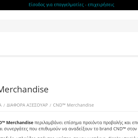
Είσοδος για επαγγελματίες - επιχειρήσεις
erchandise
Α
ΔΙΑΦΟΡΑ ΑΞΕΣΟΥΑΡ
CND™ Merchandise
/
/
D™ Merchandise
περιλαμβάνει επίσημα προϊόντα προβολής και επα
αι συνεργάτες που επιθυμούν να αναδείξουν το brand CND™ στον