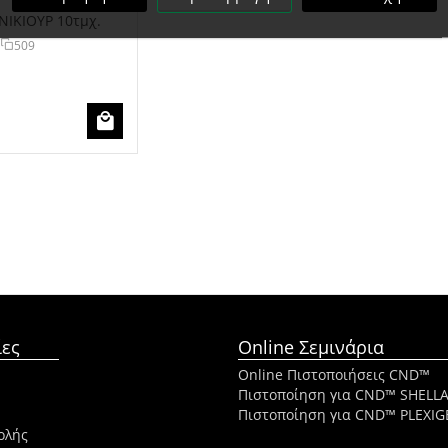
ΝΙΚΙΟΥΡ 10τμχ.
509
ες
Online Σεμινάρια
Online Πιστοποιήσεις CND™
Πιστοποίηση για CND™ SHELL
Πιστοποίηση για CND™ PLEXIG
ολής