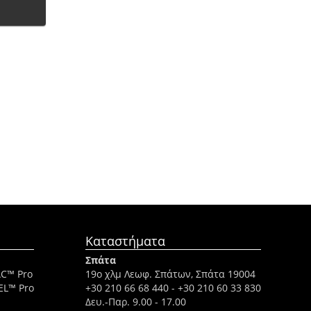
Καταστήματα
Σπάτα
AC™ Pro
19ο χλμ Λεωφ. Σπάτων, Σπάτα 19004
EL™ Pro
+30 210 66 68 440
-
+30 210 60 33 830
Δευ.-Παρ. 9.00 - 17.00