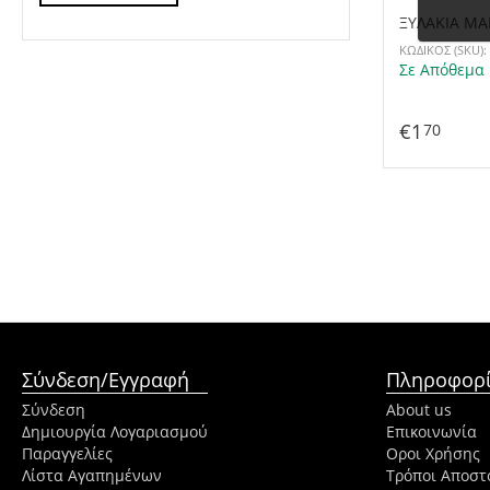
ΞΥΛΑΚΙΑ ΜΑ
ΚΩΔΙΚΟΣ (SKU):
Σε Απόθεμα
€
1
70
Σύνδεση/Εγγραφή
Πληροφορί
Σύνδεση
About us
Δημιουργία Λογαριασμού
Επικοινωνία
Παραγγελίες
Οροι Χρήσης
Λίστα Αγαπημένων
Τρόποι Αποστ