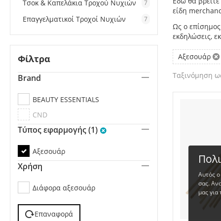
Εδώ θα βρείτε 
Τσοκ & Καπελάκια Τροχού Νυχιών
7
είδη merchand
Επαγγελματικοί Τροχοί Νυχιών
7
Ως ο επίσημος
εκδηλώσεις, ε
Αξεσουάρ
Φίλτρα
Ταξινόμηση ως
Brand
BEAUTY ESSENTIALS
CND
Τύπος εφαρμογής (1)
Αξεσουάρ
Πολι
Χρήση
Αυτός ο
σας. Αν
Διάφορα αξεσουάρ
μας για 
Επαναφορά