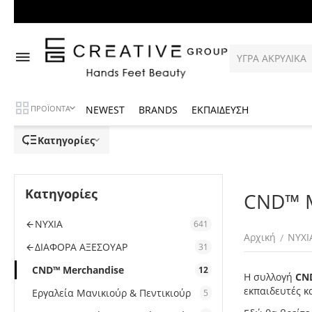
NEWEST
BRANDS
ΕΚΠΑΙΔΕΥΣΗ
ΠΡΟΪΟΝΤΑ
Κατηγορίες
Κατηγορίες
CND™ M
ΝΥΧΙΑ
641
Αρχική
ΝΥΧΙ
/
ΔΙΑΦΟΡΑ ΑΞΕΣΟΥΑΡ
31
CND™ Merchandise
12
Η συλλογή
CN
εκπαιδευτές κ
Εργαλεία Μανικιούρ & Πεντικιούρ
5