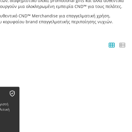
των, διαφημιστικό υλικό, promotional gifts και άλλα αυθεντικά
μιουργούν μια ολοκληρωμένη εμπειρία CND™ για τους πελάτες.
 αυθεντικό CND™ Merchandise για επαγγελματική χρήση,
ου κορυφαίου brand επαγγελματικής περιποίησης νυχιών.
γιστή
λιτική