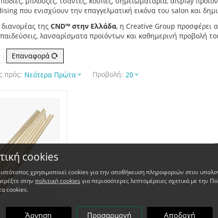
ποδιές, μπλούζες, τσάντες, κούπες, σημειωματάρια, display προϊόν
ising που ενισχύουν την επαγγελματική εικόνα του salon και δη
 διανομέας της
CND™ στην Ελλάδα
, η Creative Group προσφέρει
κπαιδεύσεις, λανσαρίσματα προϊόντων και καθημερινή προβολή τ
Επαναφορά
 πρός:
Προβολή:
Νεότερα Πρώτα
20
τική cookies
 ιστότοπος χρησιμοποιεί cookies για την αποθήκευση πληροφοριών στον υπολο
ατρέξτε στην
πολιτική cookies
για περισσότερες λεπτομέρειες σχετικά με την Πο
τα cookies.
Άρνηση
Προσαρμογή
Αποδοχή