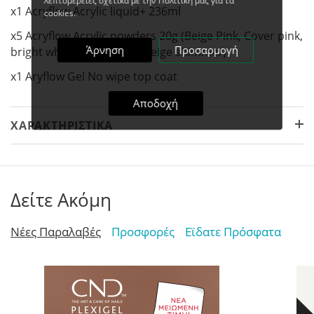
λεπτομέρειες σχετικά με την Πολιτική μας για τα
x1 Acryflow Acrylic liquid+ 236ml
cookies.
x5 Acryflow Acrylic powders 20g (Beige Pink, Cover pink,
Άρνηση
Προσαρμογή
bright white, candy rose, beige shimmer)
x1 Aryflow Gel No wipe top coat
Αποδοχή
ΧΑΡΑΚΤΗΡΙΣΤΙΚΆ
Δείτε Ακόμη
Νέες Παραλαβές
Προσφορές
Εϊδατε Πρόσφατα