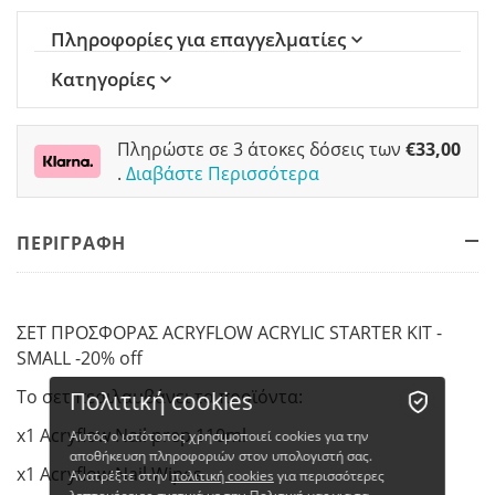
Πληροφορίες για επαγγελματίες
Κατηγορίες
Πληρώστε σε 3 άτοκες δόσεις των
€
33,00
.
Διαβάστε Περισσότερα
ΠΕΡΙΓΡΑΦΗ
ΣΕΤ ΠΡΟΣΦΟΡΑΣ ACRYFLOW ACRYLIC STARTER KIT -
SMALL -20% off
Το σετ περιλαμβάνει τα προϊόντα:
Πολιτική cookies
x1 Acryflow Nail prep 110ml
Αυτός ο ιστότοπος χρησιμοποιεί cookies για την
αποθήκευση πληροφοριών στον υπολογιστή σας.
x1 Acryflow Nail Wipes
Ανατρέξτε στην
πολιτική cookies
για περισσότερες