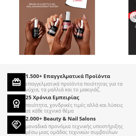
TOP Nails
AcryLiquid+ Sculpting
C
Επαγγελματικός Κόφτης
3786ml - Υγρό
O
Νυχιών Ποδιών
ακρυλικων νυχιών
Σε Απόθεμα
Σε Απόθεμα
Σ
Cantilever – Σετ 5
Τεμαχίων
1.500+ Επαγγελματικά Προϊόντα
€
50
€
500
€
00
00
επαγγελματικά προϊόντα ποιότητας για τα
νύχια, τα μαλλιά και το μακιγιάζ.
25 Χρόνια Εμπειρίας
ποιότητα, χονδρικές τιμές αλλά και λύσεις
σε κάθε τεχνικό θέμα
2.000+ Beauty & Nail Salons
μοναδικά προνόμια τεχνικής υποστήριξης
μέσω μιας ομάδας τεχνικών συμβούλων