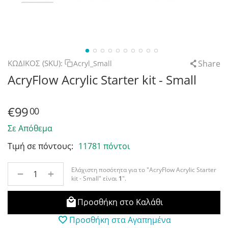
Share
ΚΩΔΙΚΟΣ (SKU):
Acryl_Small
AcryFlow Acrylic Starter kit - Small
€
99
00
Σε Απόθεμα
Τιμή σε πόντους:
11781 πόντοι
Ελάχιστη ποσότητα για το "AcryFlow Acrylic Starter
+
−
kit - Small" είναι
1
".
Προσθήκη στο Καλάθι
Προσθήκη στα Αγαπημένα