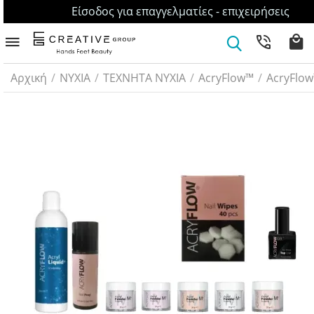
Είσοδος για επαγγελματίες - επιχειρήσεις
Αρχική
/
ΝΥΧΙΑ
/
ΤΕΧΝΗΤΑ ΝΥΧΙΑ
/
AcryFlow™
/
AcryFlow