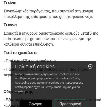
Τι είναι
Συγκολλητικός παράγοντας, που συντελεί στη μόνιμη
επικόλληση της επίστρωσης του gel στο φυσικό νύχι.
Τι κάνει
Σχηματίζει ισχυρούς ομοιοπολικούς δεσμούς μεταξύ της
επίστρωσης με gel και των φυσικών νυχιών, για την
καλύτερη δυνατή επικόλληση.
Γιατί το χρειάζεστε
- Γιατί εμποδίζει το ανασήκωμα.
Πολιτική cookies
- Για πιο ανθεκτικά επιπρόσθετα νύχια, που διαρκούν
Αυτός ο ιστότοπος χρησιμοποιεί cookies για την
περισσότερο.
αποθήκευση πληροφοριών στον υπολογιστή σας.
Ανατρέξτε στην
πολιτική cookies
για περισσότερες
λεπτομέρειες σχετικά με την Πολιτική μας για τα
cookies.
Οδηγίες χρήσης
- Εξασφαλίστε ότι η επιφάνεια του νυχιού είναι σχολαστικά
Άρνηση
Προσαρμογή
καθαρή και προετοιμασμένη.