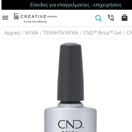
Είσοδος για επαγγελματίες - επιχειρήσεις
Αρχική
/
ΝΥΧΙΑ
/
ΤΕΧΝΗΤΑ ΝΥΧΙΑ
/
CND™ Brisa™ Gel
/
CN