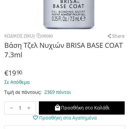
Share
ΚΩΔΙΚΟΣ (SKU):
08080
Βάση Τζελ Νυχιών BRISA BASE COAT
7.3ml
€
19
90
Σε Απόθεμα
Τιμή σε πόντους:
2369 πόντοι
+
−
Προσθήκη στο Καλάθι
Προσθήκη στα Αγαπημένα