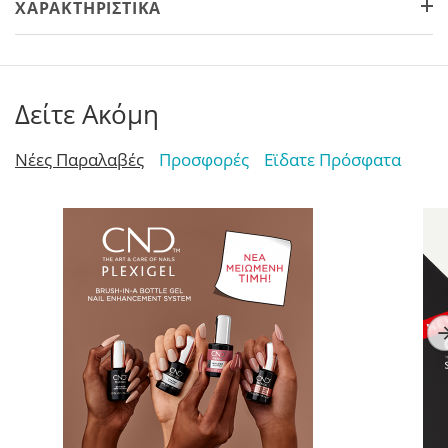
ΧΑΡΑΚΤΗΡΙΣΤΙΚΆ
Δείτε Ακόμη
Νέες Παραλαβές
Προσφορές
Εϊδατε Πρόσφατα
TOP Nails
AcryLiquid+ Sculpting
C