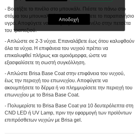
- Βουτήξτε το πινέλο στο μπουκάλι. Πιέστε το πάνω στο
στόμιο τοu μπουκαλιού, για να αφαιρέσετε το παραπανήσιο
Αποδοχή
υγρό. Αποφύγετε να ακουμπήσετε το πινέλο στην πετσέτα
του τραπεζιού.
- Απλώστε σε 2-3 νύχια. Επαναλάβετε έως ότου καλυφθούν
όλα τα νύχια. Η επιφάνεια του νυχιού πρέπει να
επικαλυφθεί πλήρως και ομοιόμορφα, ώστε να
εξασφαλίσετε τη σωστή συγκόλληση.
- Απλώστε Brisa Base Coat στην επιφάνεια του νυχιού,
έως την περιοχή του επωνυχίου. Αποφύγετε να
ακουμπήσετε το δέρμα ή να πλημμυρίσετε την περιοχή του
επωνυχίου με το Brisa Base Coat.
- Πολυμερίστε το Brisa Base Coat για 10 δευτερόλεπτα στη
CND LED ή UV Lamp, πριν την εφαρμογή των προϊόντων
επιπρόσθετων νυχιών με Brisa gel.