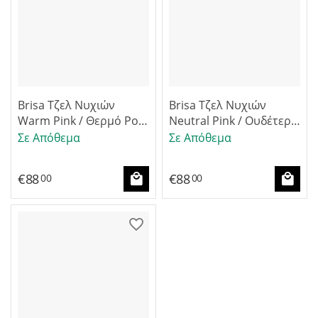
Brisa Τζελ Νυχιών
Brisa Τζελ Νυχιών
Warm Pink / Θερμό Ροζ
Neutral Pink / Ουδέτερο
Ημι-διαφανές 42g
Ροζ Ημι-διάφανο 42g
Σε Απόθεμα
Σε Απόθεμα
€
88
€
88
00
00