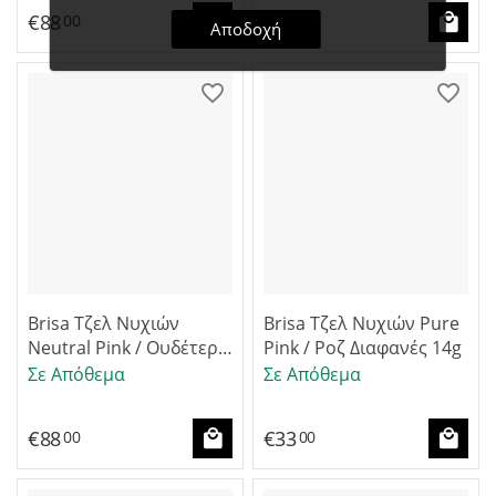
€
88
€
88
00
00
Αποδοχή
Brisa Τζελ Νυχιών
Brisa Τζελ Νυχιών Pure
Neutral Pink / Ουδέτερο
Pink / Ροζ Διαφανές 14g
Ροζ Καλυπτικό 42g
Σε Απόθεμα
Σε Απόθεμα
€
88
€
33
00
00