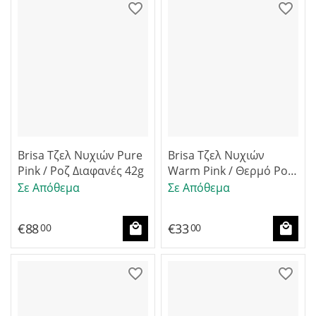
Brisa Τζελ Νυχιών Pure
Brisa Τζελ Νυχιών
Pink / Ροζ Διαφανές 42g
Warm Pink / Θερμό Ροζ
Ημι-διαφανές 14g
Σε Απόθεμα
Σε Απόθεμα
€
88
€
33
00
00