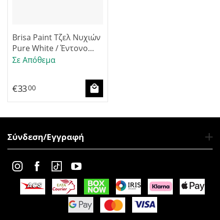
Brisa Paint Τζελ Νυχιών
Pure White / Έντονο
Λευκό 12ml
Σε Απόθεμα
€
33
00
Σύνδεση/Εγγραφή