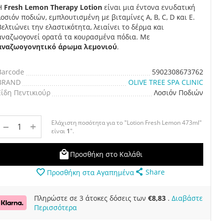
Η
Fresh Lemon Therapy Lotion
είναι μια έντονα ενυδατική
λοσιόν ποδιών, εμπλουτισμένη με βιταμίνες A, B, C, D και E.
Βελτιώνει την ελαστικότητα, λειαίνει το δέρμα και
αναζωογονεί ορατά τα κουρασμένα πόδια. Με
αναζωογονητικό άρωμα λεμονιού
.
Barcode
5902308673762
BRAND
OLIVE TREE SPA CLINIC
Είδη Πεντικιούρ
Λοσιόν Ποδιών
Ελάχιστη ποσότητα για το "Lotion Fresh Lemon 473ml"
+
−
είναι
1
".
Προσθήκη στο Καλάθι
Share
Προσθήκη στα Αγαπημένα
Πληρώστε σε 3 άτοκες δόσεις των
€
8,83
.
Διαβάστε
Περισσότερα