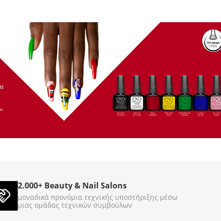
 Treasure 3785g
Gel Scrub Cool Cappuccino
3785g
860044
860045
ΚΩΔΙΚΟΣ (SKU):
Σε Απόθεμα
2.000+ Beauty & Nail Salons
€
89
00
μοναδικά προνόμια τεχνικής υποστήριξης μέσω
μιας ομάδας τεχνικών συμβούλων