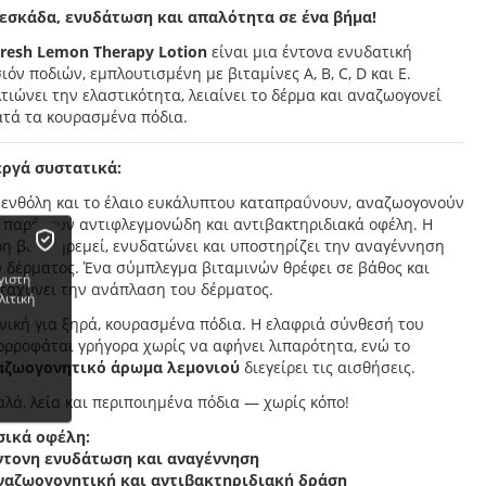
εσκάδα, ενυδάτωση και απαλότητα σε ένα βήμα!
resh Lemon Therapy Lotion
είναι μια έντονα ενυδατική
ιόν ποδιών, εμπλουτισμένη με βιταμίνες A, B, C, D και E.
τιώνει την ελαστικότητα, λειαίνει το δέρμα και αναζωογονεί
ατά τα κουρασμένα πόδια.
εργά συστατικά
:
μενθόλη και το έλαιο ευκάλυπτου καταπραΰνουν, αναζωογονούν
ι παρέχουν αντιφλεγμονώδη και αντιβακτηριδιακά οφέλη. Η
η βέρα ηρεμεί, ενυδατώνει και υποστηρίζει την αναγέννηση
 δέρματος. Ένα σύμπλεγμα βιταμινών θρέφει σε βάθος και
γιστή
ιταχύνει την ανάπλαση του δέρματος.
λιτική
νική για ξηρά, κουρασμένα πόδια. Η ελαφριά σύνθεσή του
ορροφάται γρήγορα χωρίς να αφήνει λιπαρότητα, ενώ το
αζωογονητικό άρωμα λεμονιού
διεγείρει τις αισθήσεις.
λά, λεία και περιποιημένα πόδια — χωρίς κόπο!
σικά οφέλη:
ντονη ενυδάτωση και αναγέννηση
ναζωογονητική και αντιβακτηριδιακή δράση