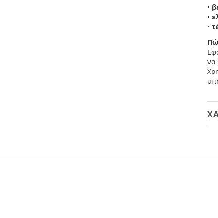
•
β
•
ε
•
τ
Πώ
Εφα
να
Χρη
υπη
ΧΑ