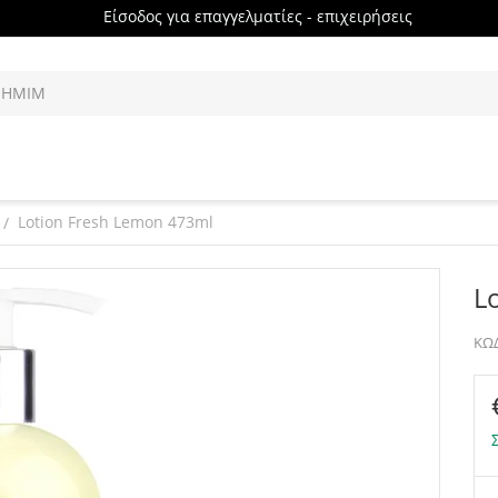
Είσοδος για επαγγελματίες - επιχειρήσεις
Lotion Fresh Lemon 473ml
/
L
ΚΩΔ