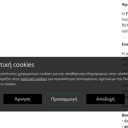
Φρ
Η
F
λοσ
Βελ
ορ
Εν
Η 
κα
τική cookies
αλό
του
 ιστότοπος χρησιμοποιεί cookies για την αποθήκευση πληροφοριών στον υπολο
επ
ατρέξτε στην
πολιτική cookies
για περισσότερες λεπτομέρειες σχετικά με την Πο
τα cookies.
Ιδα
απ
αν
Άρνηση
Προσαρμογή
Αποδοχή
Απα
Βα
•
έ
•
α