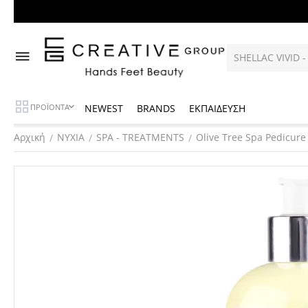
NEWEST
BRANDS
ΕΚΠΑΙΔΕΥΣΗ
ΠΡΟΪΟΝΤΑ
Αρχική
ΝΥΧΙΑ
SPA - TREATMENTS
Olive Tree Spa Pedicure
/
/
/