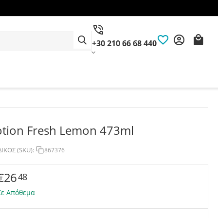
+30 210 66 68 440
otion Fresh Lemon 473ml
ΙΚΟΣ (SKU):
867376
€
26
48
Σε Απόθεμα