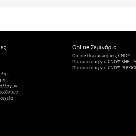
ες
Online Σεμινάρια
Online Πιστοποιήσεις CND™
Πιστοποίηση για CND™ SHELL
Πιστοποίηση για CND™ PLEXIG
ολής
ωμής
ναλλαγών
ροϊόντων
οιχεία