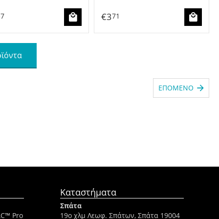
€
3
37
71
οϊόντα
ΕΠΌΜΕΝΟ
Καταστήματα
Σπάτα
AC™ Pro
19ο χλμ Λεωφ. Σπάτων, Σπάτα 19004