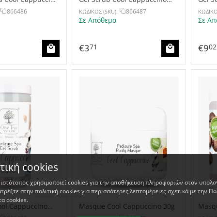
30g
200g
866486
866487
ΚΩΔΙΚΟΣ (SKU):
ΚΩΔΙΚΟ
Σε Απόθεμα
Σε Απ
€
3
€
9
71
02
τική cookies
 ιστότοπος χρησιμοποιεί cookies για την αποθήκευση πληροφοριών στον υπολο
ατρέξτε στην
πολιτική cookies
για περισσότερες λεπτομέρειες σχετικά με την Πο
τα cookies.
ool Cappuccino
Masque Cool Cappuccino 30g
Masqu