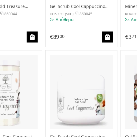
old Treasure
Gel Scrub Cool Cappuccino
Miner
3785g
30g
860044
860045
ΚΩΔΙΚΟΣ (SKU):
ΚΩΔΙΚΟ
Σε Απόθεμα
Σε Απ
€
89
€
3
00
71
ts Cool Cappuccino
Gel Scrub Cool Cappuccino
Gel S