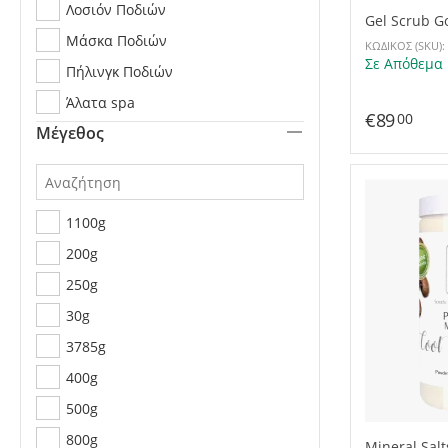
Λοσιόν Ποδιών
Gel Scrub G
3785g
Μάσκα Ποδιών
ΚΩΔΙΚΟΣ (SKU):
Σε Απόθεμα
Πήλινγκ Ποδιών
Άλατα spa
€
89
00
Μέγεθος
1100g
200g
250g
30g
3785g
400g
500g
800g
Mineral Sal