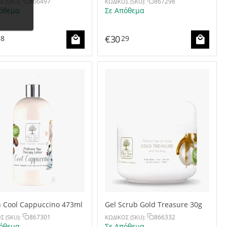
866497
867298
Σ (SKU):
ΚΩΔΙΚΟΣ (SKU):
όθεμα
Σε Απόθεμα
€
30
58
29
n Cool Cappuccino 473ml
Gel Scrub Gold Treasure 30g
867301
866332
Σ (SKU):
ΚΩΔΙΚΟΣ (SKU):
όθεμα
Σε Απόθεμα