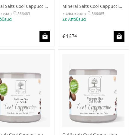
al Salts Cool Cappuccino
Mineral Salts Cool Cappuccino
500g
866483
866485
Σ (SKU):
ΚΩΔΙΚΟΣ (SKU):
όθεμα
Σε Απόθεμα
€
16
74
crub Cool Cappuccino
Gel Scrub Cool Cappuccino