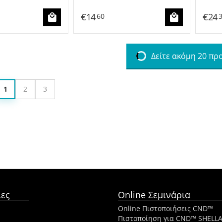
€
14
€
24
60
Δείτε ακόμη 20 πρ
1
2
3
ες
Online Σεμινάρια
Online Πιστοποιήσεις CND™
Πιστοποίηση για CND™ SHELL