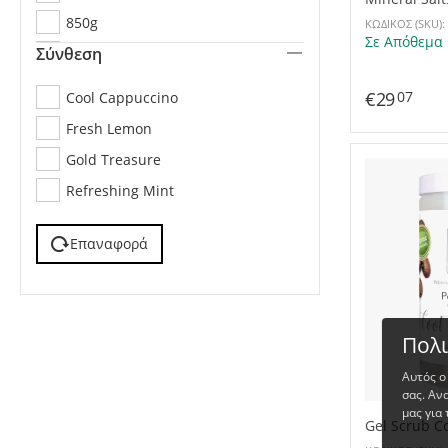
1100g
850g
ΚΩΔΙΚΟΣ (SKU):
Σε Απόθεμα
Σύνθεση
236ml
473ml
€
29
Cool Cappuccino
07
Fresh Lemon
Gold Treasure
Refreshing Mint
Επαναφορά
Πολι
Αυτός ο
σας. Αν
μας για 
Gel Scrub C
800g