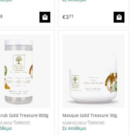
€
3
48
71
crub Gold Treasure 800g
Masque Gold Treasure 30g
866335
866340
Σ (SKU):
ΚΩΔΙΚΟΣ (SKU):
όθεμα
Σε Απόθεμα