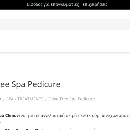
Είσοδος για επαγγελματίες - επιχειρήσεις
ree Spa Pedicure
Α
SPA - TREATMENTS
Olive Tree Spa Pedicure
/
/
pa Clinic
είναι μια επαγγελματική σειρά πεντικιούρ με εκχυλίσματ
.