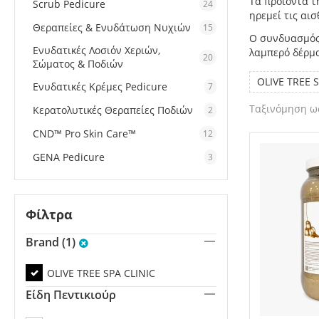
Τα προϊόντα 
Scrub Pedicure
24
ηρεμεί τις αι
Θεραπείες & Ενυδάτωση Νυχιών
15
Ο συνδυασμός 
Ενυδατικές Λοσιόν Χεριών,
λαμπερό δέρμα
20
Σώματος & Ποδιών
OLIVE TREE S
Ενυδατικές Κρέμες Pedicure
7
Ταξινόμηση ως
Κερατολυτικές Θεραπείες Ποδιών
2
CND™ Pro Skin Care™
12
GENA Pedicure
3
Φίλτρα
Brand (1)
OLIVE TREE SPA CLINIC
Είδη Πεντικιούρ