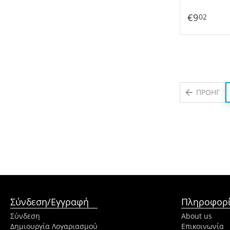
€
9
02
ΠΡΟΗΓ
Σύνδεση/Εγγραφή
Πληροφορί
Σύνδεση
About us
Δημιουργία Λογαριασμού
Επικοινωνία