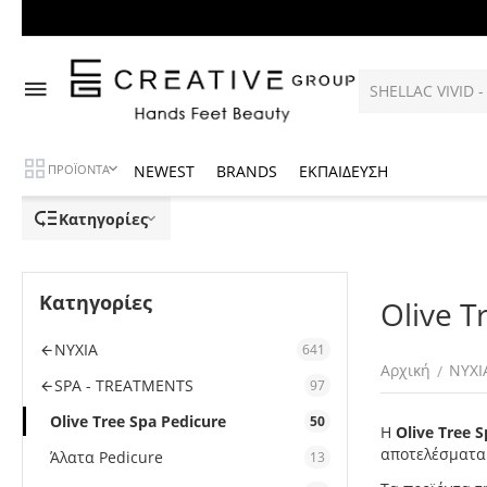
NEWEST
BRANDS
ΕΚΠΑΙΔΕΥΣΗ
ΠΡΟΪΟΝΤΑ
Κατηγορίες
Κατηγορίες
Olive T
ΝΥΧΙΑ
641
Αρχική
ΝΥΧΙ
/
SPA - TREATMENTS
97
Olive Tree Spa Pedicure
50
Η
Olive Tree S
αποτελέσματα
Άλατα Pedicure
13