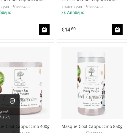
400g
866488
866489
Σ (SKU):
ΚΩΔΙΚΟΣ (SKU):
όθεμα
Σε Απόθεμα
€
14
60
γιστή
λιτική
e Cool Cappuccino 400g
Masque Cool Cappuccino 850g