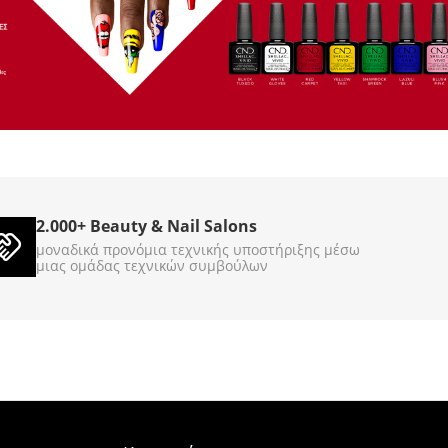
 Treasure 3785g
Gel Scrub Cool Cappuccino
3785g
860044
860045
ΚΩΔΙΚΟΣ (SKU):
Σε Απόθεμα
2.000+ Beauty & Nail Salons
€
89
00
μοναδικά προνόμια τεχνικής υποστήριξης μέσω
μιας ομάδας τεχνικών συμβούλων