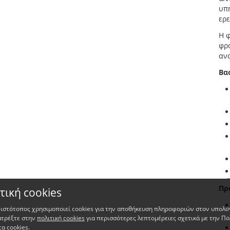
υπη
ερ
Η 
φρ
αν
Βα
Πρ
τική cookies
 ιστότοπος χρησιμοποιεί cookies για την αποθήκευση πληροφοριών στον υπολο
ατρέξτε στην
πολιτική cookies
για περισσότερες λεπτομέρειες σχετικά με την Πο
τα cookies.