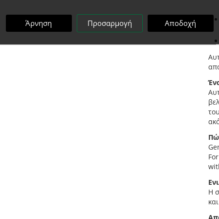
Άρνηση
Προσαρμογή
Αποδοχή
Αυ
απο
Έν
Αυτ
βελ
του
ακό
Πώ
Gen
For
wit
Εν
Η σ
και
Απ