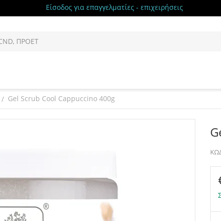
Είσοδος για επαγγελματίες - επιχειρήσεις
Gel Scrub Cool Cappuccino 400g
/
G
ΚΩΔ