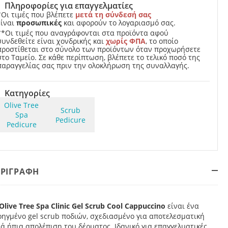
Πληροφορίες για επαγγελματίες
*Οι τιμές που βλέπετε
μετά τη σύνδεσή σας
είναι
προσωπικές
και αφορούν το λογαριασμό σας.
**Οι τιμές που αναγράφονται στα προϊόντα αφού
συνδεθείτε είναι χονδρικής και
χωρίς ΦΠΑ
, το οποίο
προστίθεται στο σύνολο των προϊόντων όταν προχωρήσετε
στο Ταμείο. Σε κάθε περίπτωση, βλέπετε το τελικό ποσό της
παραγγελίας σας πριν την ολοκλήρωση της συναλλαγής.
Κατηγορίες
Olive Tree
Scrub
Spa
Pedicure
Pedicure
ΕΡΙΓΡΑΦΗ
Olive Tree Spa Clinic Gel Scrub Cool Cappuccino
είναι ένα
ηγμένο gel scrub ποδιών, σχεδιασμένο για αποτελεσματική
ά ήπια απολέπιση του δέρματος. Ιδανικό για επαγγελματικές