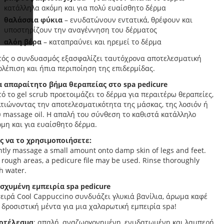
κατάλληλα ακόμη και για πολύ ευαίσθητο δέρμα
θαλάσσια φύκια
– ενυδατώνουν εντατικά, θρέφουν και
υποστηρίζουν την αναγέννηση του δέρματος
αλόη βέρα
– καταπραΰνει και ηρεμεί το δέρμα
τός ο συνδυασμός εξασφαλίζει ταυτόχρονα αποτελεσματική
λέπιση και ήπια περιποίηση της επιδερμίδας.
α απαραίτητο βήμα θεραπείας στο spa pedicure
ό το gel scrub προετοιμάζει το δέρμα για περαιτέρω θεραπείες,
τιώνοντας την αποτελεσματικότητα της μάσκας, της λοσιόν ή
 massage oil. Η απαλή του σύνθεση το καθιστά κατάλληλο
μη και για ευαίσθητο δέρμα.
ς να το χρησιμοποιήσετε:
tly massage a small amount onto damp skin of legs and feet.
 rough areas, a pedicure file may be used. Rinse thoroughly
h water.
ισχυμένη εμπειρία spa pedicure
ειρά Cool Cappuccino συνδυάζει γλυκιά βανίλια, άρωμα καφέ
 δροσιστική μέντα για μια χαλαρωτική εμπειρία spa!
οτέλεσμα
: απαλή, αναζωογονημένη, ενυδατωμένη και λαμπερή