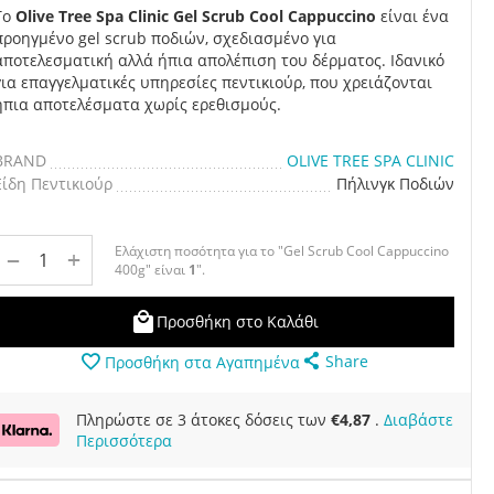
Το
Olive Tree Spa Clinic Gel Scrub Cool Cappuccino
είναι ένα
προηγμένο gel scrub ποδιών, σχεδιασμένο για
αποτελεσματική αλλά ήπια απολέπιση του δέρματος. Ιδανικό
για επαγγελματικές υπηρεσίες πεντικιούρ, που χρειάζονται
ήπια αποτελέσματα χωρίς ερεθισμούς.
BRAND
OLIVE TREE SPA CLINIC
Είδη Πεντικιούρ
Πήλινγκ Ποδιών
Ελάχιστη ποσότητα για το "Gel Scrub Cool Cappuccino
+
−
400g" είναι
1
".
Προσθήκη στο Καλάθι
Share
Προσθήκη στα Αγαπημένα
Πληρώστε σε 3 άτοκες δόσεις των
€
4,87
.
Διαβάστε
Περισσότερα