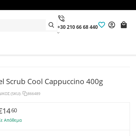
+30 210 66 68 440
el Scrub Cool Cappuccino 400g
ΙΚΟΣ (SKU):
866489
€
14
60
Σε Απόθεμα