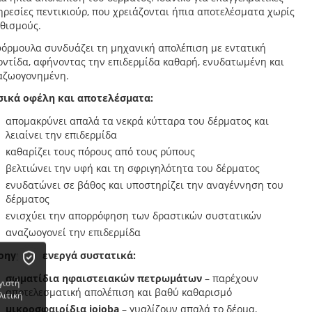
ρεσίες πεντικιούρ, που χρειάζονται ήπια αποτελέσματα χωρίς
εθισμούς.
φόρμουλα συνδυάζει τη μηχανική απολέπιση με εντατική
οντίδα, αφήνοντας την επιδερμίδα καθαρή, ενυδατωμένη και
αζωογονημένη.
σικά οφέλη και αποτελέσματα:
απομακρύνει απαλά τα νεκρά κύτταρα του δέρματος και
λειαίνει την επιδερμίδα
καθαρίζει τους πόρους από τους ρύπους
βελτιώνει την υφή και τη σφριγηλότητα του δέρματος
ενυδατώνει σε βάθος και υποστηρίζει την αναγέννηση του
δέρματος
ενισχύει την απορρόφηση των δραστικών συστατικών
αναζωογονεί την επιδερμίδα
οηγμένα ενεργά συστατικά:
σωματίδια ηφαιστειακών πετρωμάτων
– παρέχουν
γιστή
αποτελεσματική απολέπιση και βαθύ καθαρισμό
λιτική
μικροσφαιρίδια jojoba
– γυαλίζουν απαλά το δέρμα,