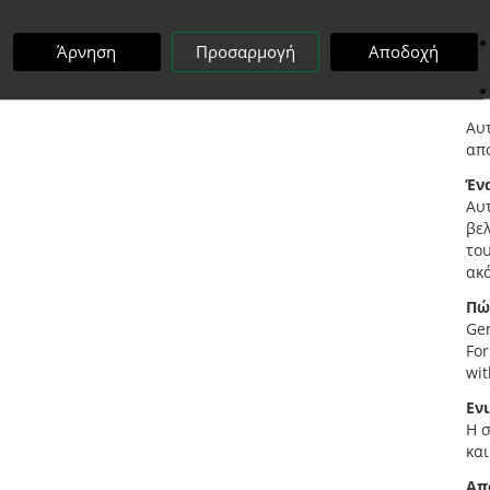
Άρνηση
Προσαρμογή
Αποδοχή
Αυ
απο
Έν
Αυτ
βελ
του
ακό
Πώ
Gen
For
wit
Εν
Η σ
και
Απ