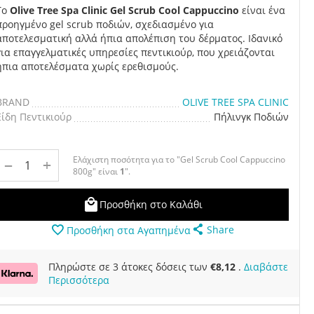
Το
Olive Tree Spa Clinic Gel Scrub Cool Cappuccino
είναι ένα
προηγμένο gel scrub ποδιών, σχεδιασμένο για
αποτελεσματική αλλά ήπια απολέπιση του δέρματος. Ιδανικό
για επαγγελματικές υπηρεσίες πεντικιούρ, που χρειάζονται
ήπια αποτελέσματα χωρίς ερεθισμούς.
BRAND
OLIVE TREE SPA CLINIC
Είδη Πεντικιούρ
Πήλινγκ Ποδιών
Ελάχιστη ποσότητα για το "Gel Scrub Cool Cappuccino
+
−
800g" είναι
1
".
Προσθήκη στο Καλάθι
Share
Προσθήκη στα Αγαπημένα
Πληρώστε σε 3 άτοκες δόσεις των
€
8,12
.
Διαβάστε
Περισσότερα