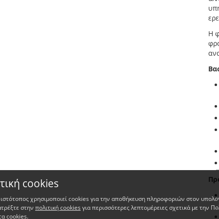
υπη
ερ
Η 
φρ
αν
Βα
Πρ
τική cookies
 ιστότοπος χρησιμοποιεί cookies για την αποθήκευση πληροφοριών στον υπολο
ατρέξτε στην
πολιτική cookies
για περισσότερες λεπτομέρειες σχετικά με την Πο
τα cookies.