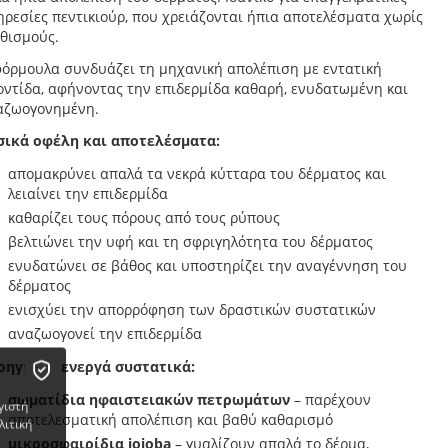
ρεσίες πεντικιούρ, που χρειάζονται ήπια αποτελέσματα χωρίς
εθισμούς.
φόρμουλα συνδυάζει τη μηχανική απολέπιση με εντατική
οντίδα, αφήνοντας την επιδερμίδα καθαρή, ενυδατωμένη και
αζωογονημένη.
σικά οφέλη και αποτελέσματα:
απομακρύνει απαλά τα νεκρά κύτταρα του δέρματος και
λειαίνει την επιδερμίδα
καθαρίζει τους πόρους από τους ρύπους
βελτιώνει την υφή και τη σφριγηλότητα του δέρματος
ενυδατώνει σε βάθος και υποστηρίζει την αναγέννηση του
δέρματος
ενισχύει την απορρόφηση των δραστικών συστατικών
αναζωογονεί την επιδερμίδα
οηγμένα ενεργά συστατικά:
σωματίδια ηφαιστειακών πετρωμάτων
– παρέχουν
γιστή
αποτελεσματική απολέπιση και βαθύ καθαρισμό
λιτική
μικροσφαιρίδια jojoba
– γυαλίζουν απαλά το δέρμα,