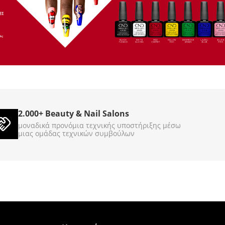
 Treasure 3785g
Gel Scrub Cool Cappuccino
3785g
860044
860045
ΚΩΔΙΚΟΣ (SKU):
Σε Απόθεμα
2.000+ Beauty & Nail Salons
€
89
00
μοναδικά προνόμια τεχνικής υποστήριξης μέσω
μιας ομάδας τεχνικών συμβούλων