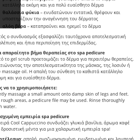
κατάλληλα ακόμη και για πολύ ευαίσθητο δέρμα
θαλάσσια φύκια
– ενυδατώνουν εντατικά, θρέφουν και
υποστηρίζουν την αναγέννηση του δέρματος
αλόη βέρα
– καταπραΰνει και ηρεμεί το δέρμα
τός ο συνδυασμός εξασφαλίζει ταυτόχρονα αποτελεσματική
λέπιση και ήπια περιποίηση της επιδερμίδας.
α απαραίτητο βήμα θεραπείας στο spa pedicure
ό το gel scrub προετοιμάζει το δέρμα για περαιτέρω θεραπείες,
τιώνοντας την αποτελεσματικότητα της μάσκας, της λοσιόν ή
 massage oil. Η απαλή του σύνθεση το καθιστά κατάλληλο
μη και για ευαίσθητο δέρμα.
ς να το χρησιμοποιήσετε:
tly massage a small amount onto damp skin of legs and feet.
 rough areas, a pedicure file may be used. Rinse thoroughly
h water.
ισχυμένη εμπειρία spa pedicure
ειρά Cool Cappuccino συνδυάζει γλυκιά βανίλια, άρωμα καφέ
 δροσιστική μέντα για μια χαλαρωτική εμπειρία spa!
οτέλεσμα
: απαλή, αναζωογονημένη, ενυδατωμένη και λαμπερή