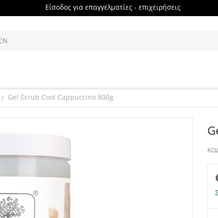
Είσοδος για επαγγελματίες - επιχειρήσεις
Gel Scrub Cool Cappuccino 800g
/
G
ΚΩΔ