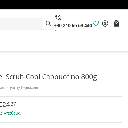
+30 210 66 68 440
el Scrub Cool Cappuccino 800g
ΙΚΟΣ (SKU):
866490
€
24
37
Σε Απόθεμα