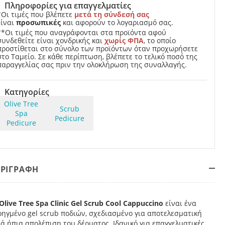
Πληροφορίες για επαγγελματίες
*Οι τιμές που βλέπετε
μετά τη σύνδεσή σας
είναι
προσωπικές
και αφορούν το λογαριασμό σας.
**Οι τιμές που αναγράφονται στα προϊόντα αφού
συνδεθείτε είναι χονδρικής και
χωρίς ΦΠΑ
, το οποίο
προστίθεται στο σύνολο των προϊόντων όταν προχωρήσετε
στο Ταμείο. Σε κάθε περίπτωση, βλέπετε το τελικό ποσό της
παραγγελίας σας πριν την ολοκλήρωση της συναλλαγής.
Κατηγορίες
Olive Tree
Scrub
Spa
Pedicure
Pedicure
ΕΡΙΓΡΑΦΗ
Olive Tree Spa Clinic Gel Scrub Cool Cappuccino
είναι ένα
ηγμένο gel scrub ποδιών, σχεδιασμένο για αποτελεσματική
ά ήπια απολέπιση του δέρματος. Ιδανικό για επαγγελματικές