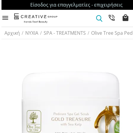
Είσοδος για επαγγελματίες - επιχειρήσεις
Αρχική
/
ΝΥΧΙΑ
/
SPA - TREATMENTS
/
Olive Tree Spa Ped