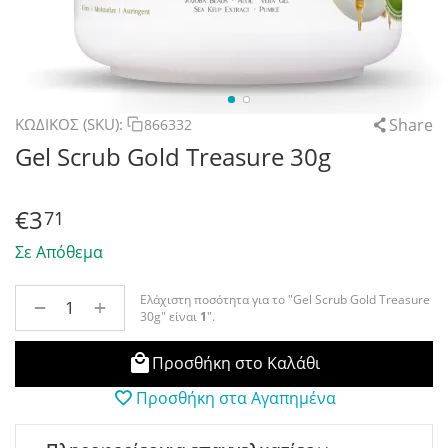
Share
ΚΩΔΙΚΟΣ (SKU):
866332
Gel Scrub Gold Treasure 30g
€
3
71
Σε Απόθεμα
Ελάχιστη ποσότητα για το "Gel Scrub Gold Treasure
+
−
30g" είναι
1
".
Προσθήκη στο Καλάθι
Προσθήκη στα Αγαπημένα