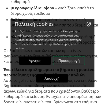
καθαρισμό
μικρο
σφαιρίδια jojoba
– γυαλίζουν απαλά το
δέρμα χωρίς ερεθισμό
θαλάσσια φύκια
– ενυδατώνουν εντατικά,
Πολιτική cookies
υποστηρίζουν την αναγέννηση του δέρματος και
προστατεύουν από την απώλεια νερού
Αυτός ο ιστότοπος χρησιμοποιεί cookies για την
αποθήκευση πληροφοριών στον υπολογιστή σας.
αλόη βέρα
– καταπραΰνει, ηρεμεί τον ερεθισμό
Ανατρέξτε στην
πολιτική cookies
για περισσότερες
και υποστηρίζει την επανόρθωση του δέρματος
λεπτομέρειες σχετικά με την Πολιτική μας για τα
cookies.
Ο πλούτος των ορυκτών και των πρωτεϊνών
αναζωογονεί το δέρμα, βελτιώνει την κατάστασή του
Άρνηση
Προσαρμογή
και αποκαθιστά μια υγιή εμφάνιση.
Ένα τέλειο συμπληρωματικό βήμα στη ρουτίνα
περιποίησης της επιδερμίδας των ποδιών
Αποδοχή
Αυτό το gel scrub λειτουργεί άψογα ως ένα επιπλέον
βήμα στην περιποίηση των ποδιών και των κάτω
άκρων, ειδικά για δέρματα που χρειάζονται βαθύτερο
καθαρισμό και λείανση. Ενισχύει την απορρόφηση των
δραστικών συστατικών που βρίσκονται στα επόμενα